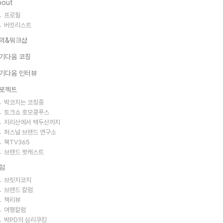
bout
프로필
버킷리스트
의&워크샵
기다움 코칭
기다움 인터뷰
로젝트
박코치는 코칭중
토크쇼 호모쿵푸스
지리산에서 백두산까지
퍼스널 브랜드 연구소
북TV365
브랜드 팟캐스트
럼
브릿지코치
브랜드 칼럼
책리뷰
여행칼럼
박PD의 심리쿠킹