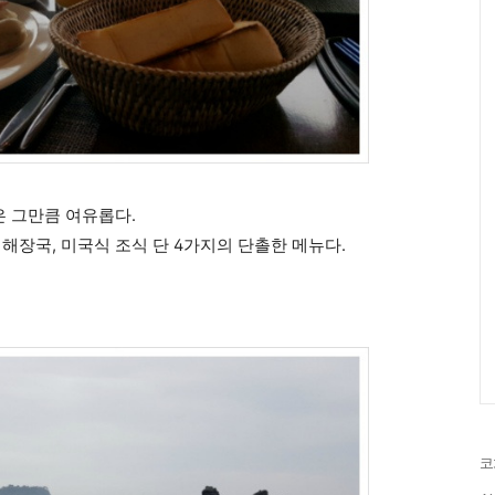
은 그만큼 여유롭다.
 해장국, 미국식 조식 단 4가지의 단촐한 메뉴다.
코