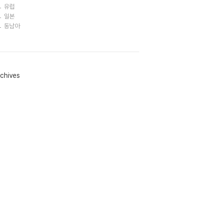
유럽
일본
동남아
chives