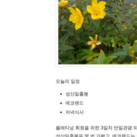
오늘의 일정
성산일출봉
에코랜드
저녁식사
플래티넘 회원을 위한 3
일차 반일관광 
성산일충봉은 몇 번 가봤고, 에코랜드는