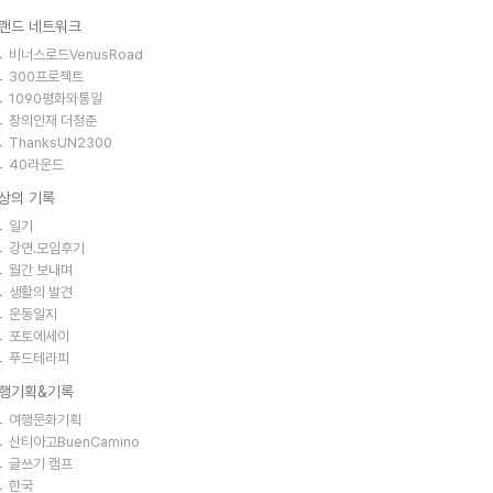
랜드 네트워크
비너스로드VenusRoad
300프로젝트
1090평화와통일
창의인재 더청춘
ThanksUN2300
40라운드
상의 기록
일기
강연.모임후기
월간 보내며
생활의 발견
운동일지
포토에세이
푸드테라피
행기획&기록
여행문화기획
산티아고BuenCamino
글쓰기 캠프
한국