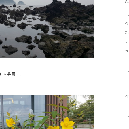
A
강
자
자
프
은 여유롭다.
칼