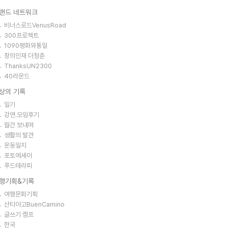
랜드 네트워크
비너스로드VenusRoad
300프로젝트
1090평화와통일
창의인재 더청춘
ThanksUN2300
40라운드
상의 기록
일기
강연.모임후기
월간 보내며
생활의 발견
운동일지
포토에세이
푸드테라피
행기획&기록
여행문화기획
산티아고BuenCamino
글쓰기 캠프
한국