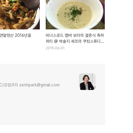
연말정산 2016년을
비너스로드 맴버 보라의 결혼식 축하
파티 @ 박솔지 셰프의 쿠킹스튜디오
스윗솔
2015.06.01
다
점코치 sentipark@gmail.com