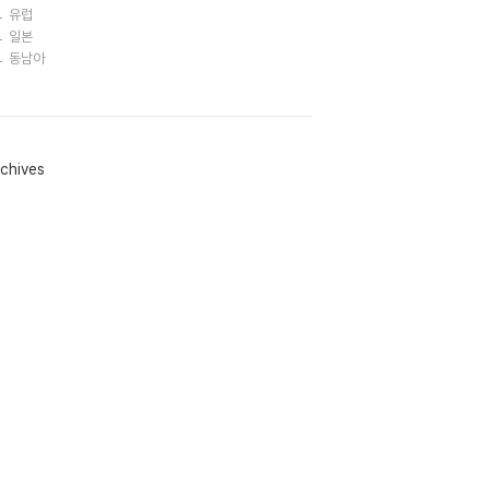
유럽
일본
동남아
chives