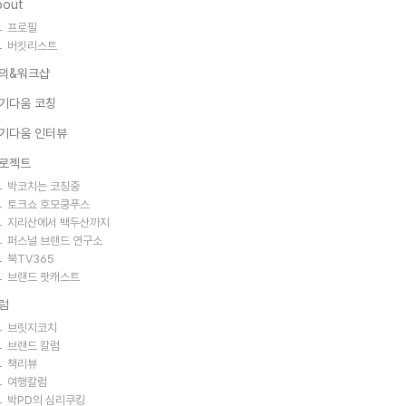
bout
프로필
버킷리스트
의&워크샵
기다움 코칭
기다움 인터뷰
로젝트
박코치는 코칭중
토크쇼 호모쿵푸스
지리산에서 백두산까지
퍼스널 브랜드 연구소
북TV365
브랜드 팟캐스트
럼
브릿지코치
브랜드 칼럼
책리뷰
여행칼럼
박PD의 심리쿠킹