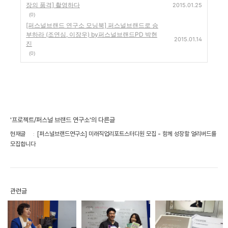
장의 품격] 촬영하다
2015.01.25
(0)
[퍼스널브랜드 연구소 모닝북] 퍼스널브랜드로 승
부하라 (조연심, 이장우) by퍼스널브랜드PD 박현
2015.01.14
진
(0)
'프로젝트/퍼스널 브랜드 연구소'의 다른글
현재글
[퍼스널브랜드연구소] 미래직업리포트스터디원 모집 - 함께 성장할 얼리버드를
모집합니다
관련글