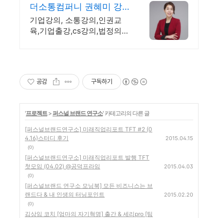
벌창의인재양성 300project)
더소통컴퍼니 권혜미 강
작성자
엠유
사
기업강의, 소통강의,인권교
미래를 함께 만들어 나갈 얼리버드를 찾습니다 (글로벌창의인재양성 300project)
육,기업출강,cs강의,법정의무
작성자
엠유
교육,이미지메이킹,취업강의
공감
구독하기
'
프로젝트
>
퍼스널 브랜드 연구소
' 카테고리의 다른 글
[퍼스널브랜드연구소] 미래직업리포트 TFT #2 (0
4.16)스터디 후기
2015.04.15
(0)
[퍼스널브랜드연구소] 미래직업리포트 발행 TFT
첫모임 (04.02) @공덕프라임
2015.04.03
(0)
[퍼스널브랜드 연구소 모닝북] 모든 비즈니스는 브
랜드다 & 내 인생의 터닝포인트
2015.02.20
(0)
김상임 코치 [엄마의 자기혁명] 출간 & 세리pro [팀