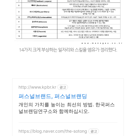
14가지 크게 부상하는 일자리와 스킬을 엠유가 정리했다.
- 활동장소:
http://www.kpbr.kr
광고
[출처]
퍼스널브랜드, 퍼스널브랜딩
[미래트렌드리포트] 밝은 미래를 함께 만들어 나갈 얼리버드를 찾습니다 (글로
벌창의인재양성 300project)
개인의 가치를 높이는 최선의 방법. 한국퍼스
널브랜딩연구소와 함께하십시오.
|
작성자
엠유
- 활동장소:
출처]
[미래트렌드리포트] 밝은 미래를 함께 만들어 나갈 얼리버드를 찾습니다 (글로
https://blog.naver.com/the-sotong
광고