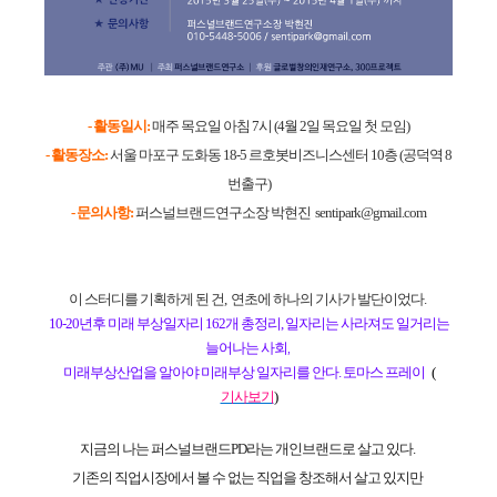
- 활동일시:
매주 목요일 아침 7시 (4월 2일 목요일 첫 모임)
- 활동장소:
서울 마포구 도화동 18-5 르호봇비즈니스센터 10층 (공덕역 8
번출구)
- 문의사항:
퍼스널브랜드연구소장 박현진 sentipark@gmail.com
이 스터디를 기획하게 된 건,
연초에 하나의 기사가
발단이었다.
10-20년후 미래 부상일자리 162개 총정리, 일자리는 사라져도 일거리는
늘어나는 사회,
미래부상산업을 알아야 미래부상 일자리를 안다. 토마스 프레이
(
기사보기
)
지금의 나는
퍼스널브랜드PD라는 개인브랜드로 살고 있다.
기존의 직업시장에서 볼 수 없는 직업을 창조해서 살고 있지만