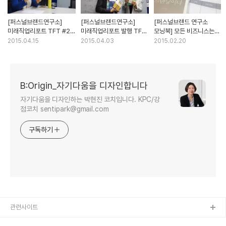
[퍼스널브랜드연구소]
[퍼스널브랜드연구소]
[퍼스널브랜드 연구소
미래직업리포트 TFT #2
미래직업리포트 발행 TFT
모닝북] 모든 비즈니스는
(04.16)스터디 후기
첫모임 (04.02) @
브랜드다 & 내 인생의
2015.04.15
2015.04.03
2015.02.20
공덕프라임
터닝포인트
B:Origin_자기다움을 디자인합니다
자기다움을 디자인하는 박현진 코치입니다. KPC/강
점코치 sentipark@gmail.com
구독하기
관련사이트