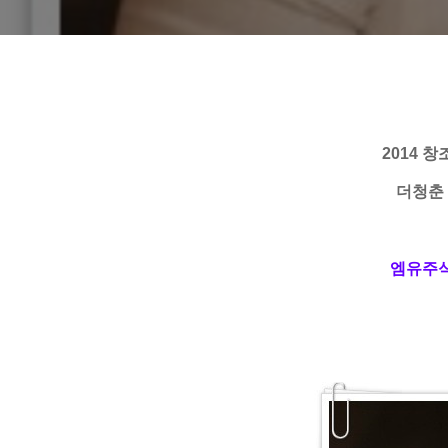
2014
더청춘
엠유주식