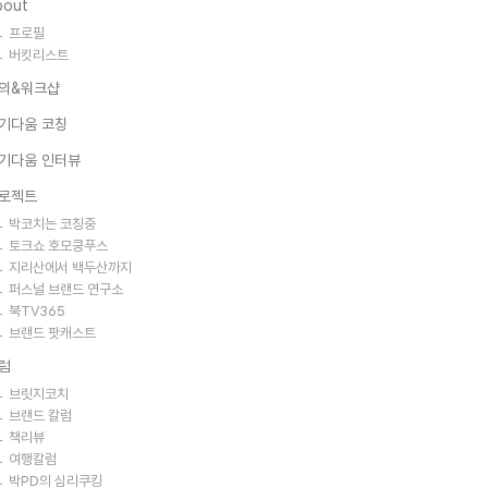
bout
프로필
버킷리스트
의&워크샵
기다움 코칭
기다움 인터뷰
로젝트
박코치는 코칭중
토크쇼 호모쿵푸스
지리산에서 백두산까지
퍼스널 브랜드 연구소
북TV365
브랜드 팟캐스트
럼
브릿지코치
브랜드 칼럼
책리뷰
여행칼럼
박PD의 심리쿠킹