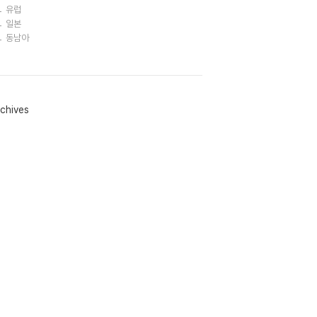
유럽
일본
동남아
chives