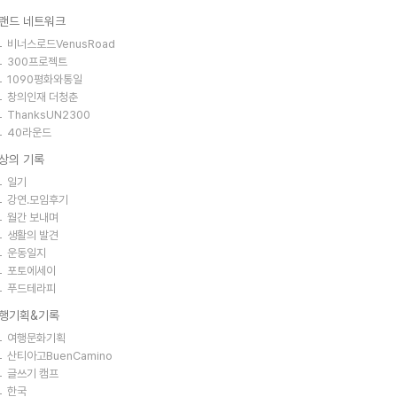
랜드 네트워크
비너스로드VenusRoad
300프로젝트
1090평화와통일
창의인재 더청춘
ThanksUN2300
40라운드
상의 기록
일기
강연.모임후기
월간 보내며
생활의 발견
운동일지
포토에세이
푸드테라피
행기획&기록
여행문화기획
산티아고BuenCamino
글쓰기 캠프
한국