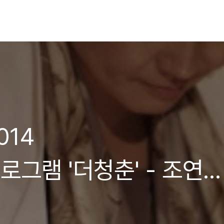
014
그램 '더청춘' - 조연심
널브랜드PD 박현진