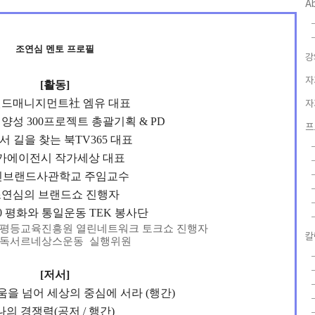
A
조연심 멘토 프로필
강
자
[활동]
드매니지먼트社 엠유 대표
자
성 300프로젝트 총괄기획 & PD
프
서 길을 찾는 북TV365 대표
가에이전시 작가세상 대표
인브랜드사관학교 주임교수
조연심의 브랜드쇼 진행자
090 평화와 통일운동 TEK 봉사단
평등교육진흥원 열린네트워크 토크쇼 진행자
칼
) 독서르네상스운동 실행위원
[저서]
움을 넘어 세상의 중심에 서라 (행간)
나의 경쟁력(공저 / 행간)