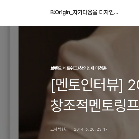
B:Origin_자기다움을 디자인합니다
브랜드 네트워크/창의인재 더청춘
[멘토인터뷰] 2
창조적멘토링프로
대표 by 퍼스
코치 박현진
2014. 6. 20. 23:47