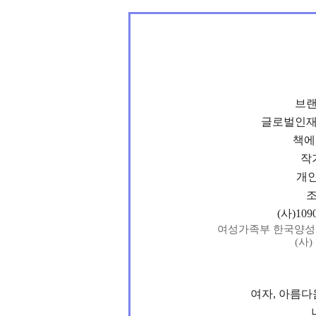
브랜
글로벌인재양
책에
작
개
(사)1
여성가족부 한국양성
(사
여자, 아름다