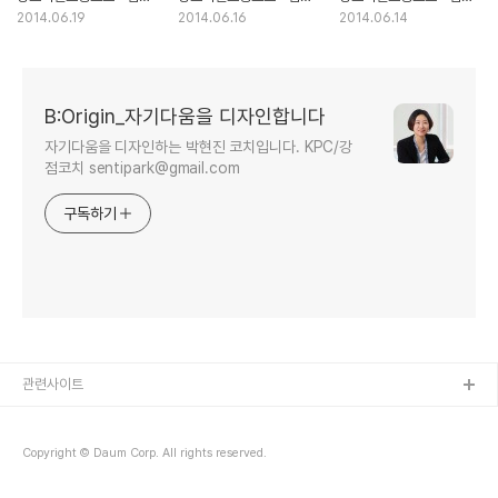
'더청춘' - 이재관 대표 by
'더청춘' - 이근미 대표 by
'더청춘' - 김상임 코치 by
2014.06.19
2014.06.16
2014.06.14
퍼스널브랜드PD 박현진
퍼스널브랜드PD 박현진
퍼스널브랜드PD 박현진
B:Origin_자기다움을 디자인합니다
자기다움을 디자인하는 박현진 코치입니다. KPC/강
점코치 sentipark@gmail.com
구독하기
관련사이트
Copyright © Daum Corp. All rights reserved.