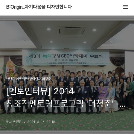
B:Origin_자기다움을 디자인합니다
브랜드 네트워크/창의인재 더청춘
[멘토인터뷰] 2014
창조적멘토링프로그램 '더청춘' -
최근영 멘토 by 퍼스널브랜드PD
코치 박현진
2014. 6. 16. 22:18
박현진