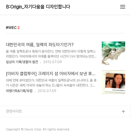
B:Origin_자기다움을 디자인합니다
WEC
2
대한민국의 여름, 일렉의 파도타기인가?
올 여름 일렉트로닉 축제가 쏟아진다. 언제 대한민국이 이렇게 일렉스
러웠던가. 이비자에서의 어깨를 들썩이던 시간이 다시 빙의되는것인
가. 3개의 일렉트로닉 페스티벌을 알아보자. 여름휴가 이 페스티벌로
일상의 기록/생활의 발견
2012.07.09
대체해도 좋지 아니한가. Sensation Korea 2012.07.21 @일산
킨텍스 http://www.sensation.com/korea/ko 맥주파는 회사에
[이비자 클럽투어] 크레이지 섬 이비자에서 보낸 휴가
서 웬 페스티벌을. 아시아 최초란다. 그래 하이네켄의 이미지는 이런거
I♥IBIZA
대체 언제 부터였던가. 대한민국 여름이 일렉트로닉의 쓰나미다. 올 휴
였어. UMF (Ultra Music Festival) 8.3~8.4 @올림픽경기장
가 시즌은 세계 각국의 내놓라 하는 DJ들이 속속들이 내한한다. 그것
http://www.umfkorea.com/ 오마이갓을 외칠수 밖에 없다. 이비
도 7,8월에 걸쳐 무려 3건이나 된다. 마치 여름 휴가 대신 이 페스티
여행기획&기록/유럽
2012.07.09
자에서도 포스터만 수없이 보아왔던 티에스코가 내한한다니. UMF도
벌에 같이 휩쓸려 보라는 신호 같다. 1 - 07.21 Sensation Korea
아시아에서는 최초라네. WEC (World Electro..
@일산 킨텍스 2 - 8.3~8.4 UMF (Ultra Music Festival) @올
림픽경기장 3 - 8.10~8.12 WEC (World Electronica
Carnival) @ 가평 자라섬 캠핑장 일레트로닉 뮤직. 실은 아직도 잘
관련사이트
모른다. 기계가 만들어내는 건조한 소리. 규칙적으로 반복되는 중독성
있는 후크. 애초 이런 음악에 관심이 없었다. 이 음악이 소비되는 클럽
에는 더더구나 내 인생과는 무관할거란 생각...
Copyright © Daum Corp. All rights reserved.