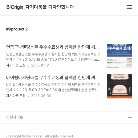
B:Origin_자기다움을 디자인합니다
9project
2
안중근브랜딩스쿨 우수수료생과 함께한 한만재 셰프
의 9프로젝트 5번째 @ 춘천산토리니
안중근브랜딩스쿨 우수수료생과 함께한 한만재 셰프의 9프로젝트 3
번째 이야기2015.10.18 Am 11:30 @춘천산토리니 한만재 셰프의
10월의 나인프로젝트는 안중근브랜딩스쿨 우수수료자와 함께합니다.
자기다움 코칭
2015.10.19
매월 나인프로젝트를 진행한지 벌써 5번째다. 그런데 이번 나인프로
젝트는 특별히 더 기대되었다. 나인프로젝트 전 한만재 셰프의 메뉴 구
바이럴마케팅스쿨 우수수료생과 함께한 한만재 셰프
성을 내가 가장 먼저 듣는데,이번 메뉴는 대부분 처음 선보이는 것들이
의 9프로젝트 3번째 @ 춘천산토리니
바이럴마케팅스쿨 우수수료생과 함께한 한만재 셰프의 9프로젝트 3
었다.이 포스팅을 읽는 분들은 상상할 수 있을 것이다. 한만재 셰프가
번째 이야기2015.08.30 Pm2:00 @춘천산토리니 춘천 산토리니
메뉴를 하나씩 써낼때마다, 내가 흥분가 감탄으로 읽어가는 것을... 일
한만재 셰프의 나인프로젝트 3번째 파인다이닝 시작되었다.나인 프로
자기다움 코칭
2015.08.30
요일 여유로운 오전의 화창한 가을 아침. 조금 이른 브런치를 즐기기
젝트는 9가지 분야의 초대손님을 9번 초대하여 한만재 셰프가 제안하
위해 11시부터 나인프로젝트 룸을 꾸몄다. 하얀 접시와 푸른색 청아한
는 코스요리를 즐긴다. 파인다이닝을 꿈꾸는 셰프는 이 프로젝트를 통
물병이 더욱 식욕을 자극한다. 호..
해 점점 새로운 코스요리를 정기적으로 선보이며 실력을 다져가는 중
이다. 6주동안 함께 한 참여자들과 소감을 나누는 시간을 가졌다."지
관련사이트
금 제 나이에 이런 경험을 할수 있는 사람이 얼마나 될까요? 귀한 경험
을 주셔서 감사합니다." 9월의 초대손님은 바이럴마케팅스쿨 우수수
료자와 함께했다. 6주간 100%출석에 과제까지 완벽히 제출한 장학
Copyright © Daum Corp. All rights reserved.
생으로 최종 5명이 선발되었다. 셰프가 직접 나와..