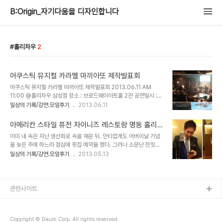
B:Origin_자기다움을 디자인합니다
홀리차우
2
어쿠스틱 뮤지컬 카라멜 마끼아또 제작발표회
어쿠스틱 뮤지컬 카라멜 마끼아또 제작발표회 2013.06.11 AM
11:00 @홀리차우 삼성점 장소 : 브로드웨이아트홀 2관 공연일시 :
2013.07.02~07.28 공연정보
일상의 기록/강연.모임후기
2013.06.11
http://blog.naver.com/sun_peoples 어쿠스틱 뮤지컬 카라멜
마끼아또 제작발표회가 있었다. 혼성 4인조 그룹 해오른 누리의 음악
아메리칸 스타일 퓨전 차이니즈 레스토랑 명동 홀리차
으로 뮤지컬 극을 구성했다. 이미 3집을 낸 베테랑 음악인들이다. 기
우
이미 내 속은 지난 생선회로 속을 채운 뒤. 안타깝게도 어버이날 기념
존의 1~3집에 수록된 곡중 극 상황에 어울리는 노래를 선택해 연주하
을 늦은 주에 하느라 점심에 횟집 예약을 했다. 그러나 소문난 잔칫집
는 형태다. 아바의 음악으로 엮어낸 뮤지컬 맘마미아를 떠올리면 된다.
먹을거리 없다고, 널다란 홀에 늦은 저녁 사람도 많았으나, 아르바이트
일상의 기록/강연.모임후기
2013.05.13
아마, 어쿠스틱계의 맘마미아가 되지 않을까. 제작발표회 순서와 간략
생은 생기가 없이 하얀 얼굴로 떠다녔다. 시든 샐러드를 도저히 먹을수
한 정보를 담은 파일이 테이블마다 세팅. MU에서 콘텐츠를 만들어가
없다. 아 내돈 내고.... 이건 아니자나. 5식구에 상추 다섯장 들은 채소
는 사람들. 한 테이블에 모여 신났다. 이참에..
바구니를 한개 갖다주는 성의를 보인다거나, 애초 주문한 맥주는 잊어
버리는 정신머리까지. 아, 저는 직원이 아닌 아르바이트생일 뿐이라구
관련사이트
요. 한시간에 최저생계비+@를 받는 사람이라니깐요. 그러니 대충
좀....이라는 티를 팍팍내는 것이었다. 말라비틀어진 생선회에 결정적
으로 비늘이 섞여나오면서 모처럼 가족외식의 흥은 깨지고 말았다. 그
Copyright © Daum Corp. All rights reserved.
리고 이 흥은.... 엉뚱하게..