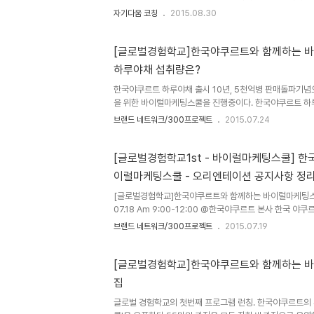
째 파인다이닝 시작되었다.나인 프로젝트는 9가지 분야의 
자기다움 코칭
2015.08.30
재 셰프가 제안하는 코스요리를 즐긴다. 파인다이닝을 꿈꾸
점점 새로운 코스요리를 정기적으로 선보이며 실력을 다져가
여자들과 소감을 나누는 시간을 가졌다."지금 제 나이에 이
[글로벌경험학교]한국야쿠르트와 함께하는 바
나 될까요? 귀한 경험을 주셔서 감사합니다." 9월의 초
하루야채 섭취량은?
료자와 함께했다. 6주간 100%출석에 과제까지 완벽히 제
발되었다. 셰프가 직접 나와..
한국야쿠르트 하루야채 출시 10년, 5천억병 판매돌파기
을 위한 바이럴마케팅스쿨을 진행중이다. 한국야쿠르트 
더니, 주요 선진국에서 국민건강을 위해 표기한 야채 1일 섭
브랜드 네트워크/300프로젝트
2015.07.24
하루 2.5컵의 야채를 섭취할 것을 권장 (농무부)일본: 1일
한국: 야채를 하루 6-8회 섭취할 것을 권고 (한국 영양학회
한국, 일본 3개국에서 가장 측정가능한 기준이 일본의 1일 
[글로벌경험학교1st - 바이럴마케팅스쿨] 
마큼이여? 궁금한건 못참는 퍼스널브랜드PD 그래서 찾아
이럴마케팅스쿨 - 오리엔테이션 공지사항 정
약 350g이라고. 저걸...하루에 다 먹을수 있단말여?아무
[글로벌경험학교]한국야쿠르트와 함께하는 바이럴마케팅스쿨 
07.18 Am 9:00-12:00 @한국야쿠르트 본사 한국 
양성소가 주최하고 엠유가 주관하는 바이럴마케팅 스쿨의 
브랜드 네트워크/300프로젝트
2015.07.19
모집에 무려 4배수가 지원했기에 그리고, 그 지원사유가 
회를 드리고자 2배수를 선발했다. 바이럴 마케팅 스쿨은 한
지 10년, 5,000억병 판매 돌파 기념으로 하루 권장량 캠
[글로벌경험학교]한국야쿠르트와 함께하는 바
기획되었다.마케팅/브랜드 전문가에게 배우면서 기업의 브
집
다. 우리에게 콘텐츠 생성능력이 중요함을 강조하기 위해 
했다. 일본의..
글로벌 경험학교의 첫번째 프로그램 런칭. 한국야쿠르트의 