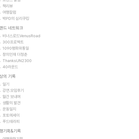
책리뷰
여행칼럼
박PD의 심리쿠킹
랜드 네트워크
비너스로드VenusRoad
300프로젝트
1090평화와통일
창의인재 더청춘
ThanksUN2300
40라운드
상의 기록
일기
강연.모임후기
월간 보내며
생활의 발견
운동일지
포토에세이
푸드테라피
행기획&기록
여행문화기획