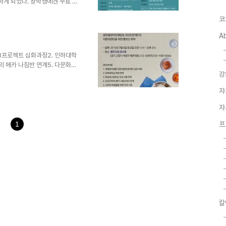
하게 되었다. 장학생에겐 무료 교
기회를 제공하는 사회공헌의 의미
코
)MU에서 주관하고 한국야쿠르트와
램!바이럴마케팅스쿨 1기를 모
A
00억 판매를 돌파하여 그 기념으
 바이럴 마케팅 스쿨을 오픈하
88프로젝트 심화과정2. 인하대학
형 마케팅 인재로 성장할 기
의 메카 나침반 연계5. 다문화
강
창의인재양성 300프로젝트 자문
진행됩니다. 300프로젝트가 점
자
 '이열치열' 입니다. 뜨거운 여
견을 나눠보겠습니다.
자
1
프
칼