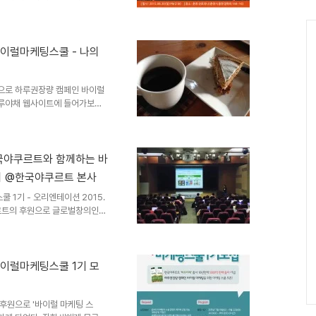
초대손님을 9번 초대하여 한만
는 셰프는 이 프로젝트를 통해
는 중이다. 6주동안 함께 한 참
런 경험을 할수 있는 사람이 얼마
이럴마케팅스쿨 - 나의
대손님은 바이럴마케팅스쿨 우수수
출한 장학생으로 최종 5명이 선
념으로 하루권장량 캠페인 바이럴
하루야채 웹사이트에 들어가보았
취 권장량 정보가 보였다. 미국:
 야채를 350g 섭취할 것을 권장
, 한국인 영양섭취 기준) 미국,
야채 350g이다.350g대체 얼
한국야쿠르트와 함께하는 바
봤다. 요만큼의 쌈채소 꾸러미가
리 @한국야쿠르트 본사
리 야채를 좋아하는 사람이라..
1기 - 오리엔테이션 2015.
야쿠르트의 후원으로 글로벌창의인재
오리엔테이션을 진행했다.20명
워낙 절실했기에 많은 분에게 기
국 야쿠르트 '하루야채'가 나온
페인 바이럴 마케팅을 하기 위해
이럴마케팅스쿨 1기 모
랜드를 직접 홍보하는 시스템이
오프닝에서 오쓰카 에이지를 인용
후원으로 '바이럴 마케팅 스