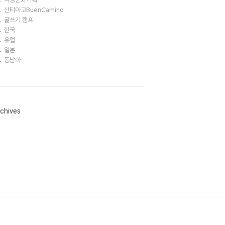
산티아고BuenCamino
글쓰기 캠프
한국
유럽
일본
동남아
chives