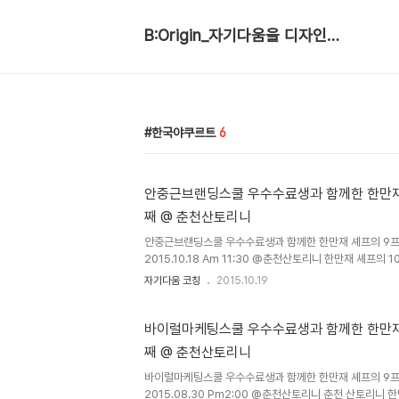
B:Origin_자기다움을 디자인합니다
한국야쿠르트
6
안중근브랜딩스쿨 우수수료생과 함께한 한만재
째 @ 춘천산토리니
안중근브랜딩스쿨 우수수료생과 함께한 한만재 셰프의 9프
2015.10.18 Am 11:30 @춘천산토리니 한만재 셰프
랜딩스쿨 우수수료자와 함께합니다. 매월 나인프로젝트를 
자기다움 코칭
2015.10.19
이번 나인프로젝트는 특별히 더 기대되었다. 나인프로젝트 
내가 가장 먼저 듣는데,이번 메뉴는 대부분 처음 선보이는 
들은 상상할 수 있을 것이다. 한만재 셰프가 메뉴를 하나씩
바이럴마케팅스쿨 우수수료생과 함께한 한만재
로 읽어가는 것을... 일요일 여유로운 오전의 화창한 가을 
째 @ 춘천산토리니
위해 11시부터 나인프로젝트 룸을 꾸몄다. 하얀 접시와 푸
자극한다. 호..
바이럴마케팅스쿨 우수수료생과 함께한 한만재 셰프의 9프
2015.08.30 Pm2:00 @춘천산토리니 춘천 산토리니