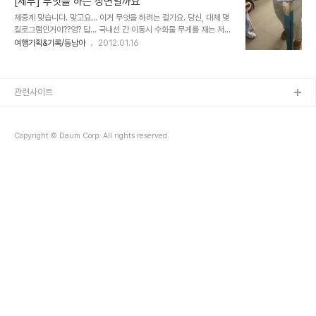
[세부] 무엇을 하는 장면일까요
도 된다. 망고를 가공한 어떤 식품보다, 생으로 먹는 망고가 가장 알흠
체중계 맞습니다. 맞고요... 이거 무엇을 하려는 걸가요. 당신, 대체 몇
다운 맛이 난다. 가장 흔한 음료중의 하나인 망고 쉐이크. 취향에 따라,
킬로그램인거야??엉? 답... 국내선 간 이동시 수화물 무게를 재는 저울
우유를 넣은 밀크 쉐이크도 있는데, 잔잔한 얼음과 망고 한덩이를 통째
입니다. 요새는 어떤지 모르겠지만 2006년즈음에는 저렇더군요.
여행기획&기록/동남아
2012.01.16
로 갈아 만든 순수망고쉐이크가 가장 깔끔한 맛을 낸다. 망고는 노란색
망고만 있다고 생각하면 오산. 여기 그린망고도 있다. 그런데 그린망고
가 시간이 지..
관련사이트
Copyright © Daum Corp. All rights reserved.