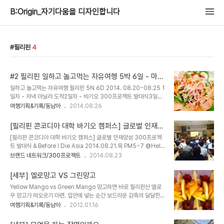
B:Origin_자기다움을 디자인합니다
필리핀
4
#2 필리핀 일하고 놀고먹는 자유여행 5박 6일 - 마닐
라
일하고 놀고먹는 자유여행 필리핀 5N 6D 2014. 08.20~08.25 1
일차 - 저녁 마닐라 도착2일차 - 바기오 300프로젝트 발대식3일차
- 마닐라로 돌아와 마사지4일차 - 마닐라 더포럼 300프로젝트 발대
여행기획&기록/동남아
2014.08.26
식 & 마닐라시내 5일차 - 팍상한 폭포6일차 - 귀국 오늘은 일정 프리
한 날. 아침은 현지화한 KFC에서 브랙퍼스트를 맛보고. 이후 300프
[필리핀 콘코디아 대학 바기오 캠퍼스] 글로벌 인재양
로젝트 발대식을 무사히 마치고 집으로 돌아옴. 그 사이 소양샘은 장을
성 300프로젝트 발대식 & Before I Die Asia @Hel
[필리핀 콘코디아 대학 바기오 캠퍼스] 글로벌 인재양성 300프로젝
보고 오셨다는.내가 망고스틴 귀신인걸 아신 소양샘이 시장가서 사다
p English 바기오 캠퍼스
트 발대식 & Before I Die Asia 2014.08.21.목 PM5~7 @Help
주심. 눈물의 망고스틴. 작년 11월 방콕여행을 가서 철지난 망고스틴을
English 바기오 캠퍼스 300프로젝트 글로벌 버전의 첫번째 역사적
브랜드 네트워크/300프로젝트
2014.08.23
어렵게 구해 먹었는데, 싱싱한 망고스틴을 다시 먹게 될 줄이야. 게다
인 발대식이 있었다. 발대식은 필리핀에서 TOFLE, IBT 등 필리핀 최
가 망고도 빠지지 않는다. 정신없이 숟갈로 떠먹고 씨를 갈비살 발라내
초 시험센터를 운영하는 더포럼(The Forim)의 이상명 원장님과의
듯 먹었다.....
[세부] 엘로망고 VS 그린망고
인연으로 이뤄졌다.마닐라에서 차로 5시간여를 달려 도착한 헬프잉글
Yellow Mango vs Green Mango 망고하면 바로 필리핀산 엘로
리쉬 바기오 캠퍼스는 고도 1500m에 달하는 고지대에 위치한 휴양
우 망고가 떠오르기 마련. 입안에 넣는 순간 보드라운 감촉의 달달한
림 같은 곳이었다. 이날은 발대식을 시작할 때는 폭우가 쏟아졌는데,
과육이 퍼지는 느낌이란, 맨발로 구름위를 걷는 느낌이라고나 할까...
여행기획&기록/동남아
2012.01.16
2012년 11월 한국에서 비오던 발대식날이 떠올랐다. 역사의 한 페이
가운데 씨를 피해서 양쪽으로 자른다. 그리고 잘려진 망고에 칼집을 내
지가 될, 글로벌 버전의 300프로젝트 오프닝인사로 300프로젝트를
주고 살짝 뒤집어 준다. 통으로 먹어도 되고 스푼으로 우아하게 떠먹어
소개했..