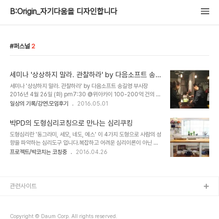
B:Origin_자기다움을 디자인합니다
퍼스널
2
세미나 '상상하지 말라. 관찰하라' by 다음소프트 송
길영 부사장 출처: http://sentipark.com/1771 [B:
세미나 '상상하지 말라. 관찰하라' by 다음소프트 송길영 부사장
Origin_자기다움을 디자인합니다.] 송길영
2016년 4월 26일 (화) pm7:30 @위아카이 100-200억 건의 데
이터를 보며 소셜미디어에 드러나는 사람들의 마음을 읽는 Mind
일상의 기록/강연.모임후기
2016.05.01
Mining을 하고 있는 송길영 부사장님. 송길영 부사장의 '상상하지 말
라, 관찰하라' 강연에 흠뻑 취한다. 재미있는 책을 볼 때, 남은 분량이
박PD의 도형심리코칭으로 만나는 심리쿠킹
줄어드는게 서운한 것처럼 강의 시간이 가는게 아쉬웠다. 사람들과 직
도형심리란 '동그라미, 세모, 네도, 에스' 이 4가지 도형으로 사람의 성
접 말을 섞는 것보다는 모바일이 편한 밀레니얼 세대의 특징을 소개하
향을 파악하는 심리도구 입니다.복잡하고 어려운 심리이론이 아닌 누
며 강의를 시작하셨다. 강의 시간을 1:30분 드렸는데 참여자들의 요
구나 쉽게 자신과 타인을 이해할 수 있습니다. 오늘도 내 안에서 수만
프로젝트/박코치는 코칭중
2016.04.26
청으로 Q&A까지 2시간 20분으로 늘었다. 강의중 들려주신 말씀 중
가지 감정이 요동칩니다.기쁘고, 짜증나고, 즐겁고, 슬프고...하루에도
에 기억나는 몇 가지. 거대 자본을 가지고 있지 않으면 일반 대중을 상
수없이 나오는 다양한 감정과 생각들을 제대로 다룰 심리 요리사가 필
대로 하는 비즈니스보다..
요합니다. 요리 재료를 다듬고, 썰고, 도려내고, 다지고, 데우고, 끓이
고, 볶고…우리의 감정과 생각도 다듬는 과정이 필요합니다. 그러다보
관련사이트
면 어느새 정리되고 그릇에 잘 옮겨 담은 완성된 요리가 되지요. 우리
의 인생도 한 편의 아름답고 맛있는 요리를 맛보는 행복이 필요하지요
!! 최고의 치유는 자기 자신의 상처를 자각하고 직면함을 통해 스스로
Copyright © Daum Corp. All rights reserved.
치유를 경험하는 것입니다...