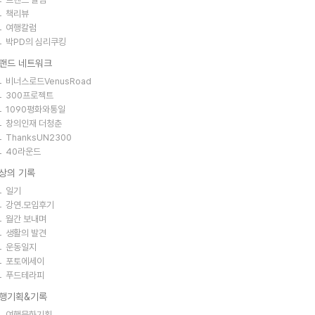
책리뷰
여행칼럼
박PD의 심리쿠킹
랜드 네트워크
비너스로드VenusRoad
300프로젝트
1090평화와통일
창의인재 더청춘
ThanksUN2300
40라운드
상의 기록
일기
강연.모임후기
월간 보내며
생활의 발견
운동일지
포토에세이
푸드테라피
행기획&기록
여행문화기획