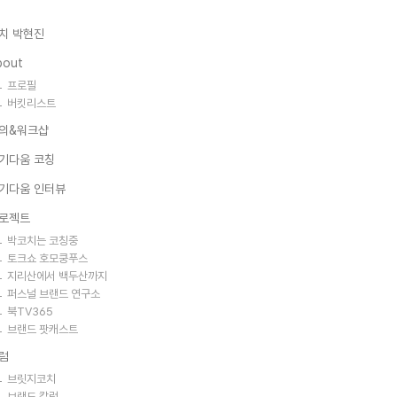
치 박현진
bout
프로필
버킷리스트
의&워크샵
기다움 코칭
기다움 인터뷰
로젝트
박코치는 코칭중
토크쇼 호모쿵푸스
지리산에서 백두산까지
퍼스널 브랜드 연구소
북TV365
브랜드 팟캐스트
럼
브릿지코치
브랜드 칼럼