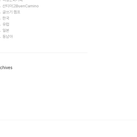
산티아고BuenCamino
글쓰기 캠프
한국
유럽
일본
동남아
chives