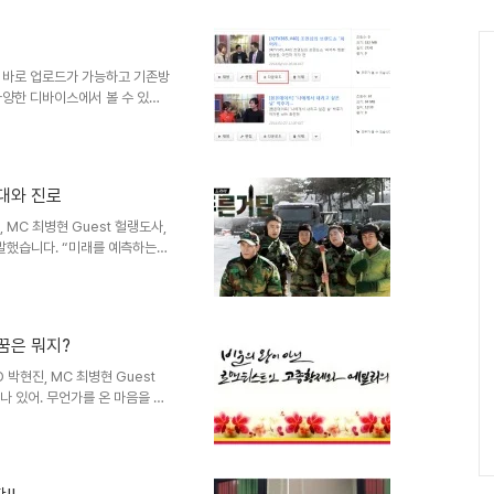
무사히 등록된다.다만 무료 계정이
es Feed란 무엇인고 하니, 아
에서 개별 방송 타이틀을 검색할
om/po..
 바로 업로드가 가능하고 기존방
다양한 디바이스에서 볼 수 있도
인터넷이 불안한 환경에서는 편한
파일을 제공하고 있다. 북
드 받는다. 확장명은 flv다.
로드 될 파일은 이 포맷이다. 미
군대와 진로
에 업로드 하게 된다. iblug그
유 주소 : http://b..
MC 최병현 Guest 헐랭도사,
말했습니다. “미래를 예측하는
면 미래는 어떻게 만드는가? 바
어서 통합적으로 응용이 가능한
 지식의 습득을 권장했습니다.
군대에서 자격증 짜며 공부한 영
 꿈은 뭐지?
할까요. 두 번째 사연 이런 젠장
생이 깜깜합니다. 오늘의 책 온
 박현진, MC 최병현 Guest
나 있어. 무언가를 온 마음을 다
는 마음은 곧 우주의 마음으로부
맡은 임무야. 오늘 오프닝은 파
마음 이것은 바로 여러분이 꾸는
와 함께 하시죠. 꿈 전성시대 나