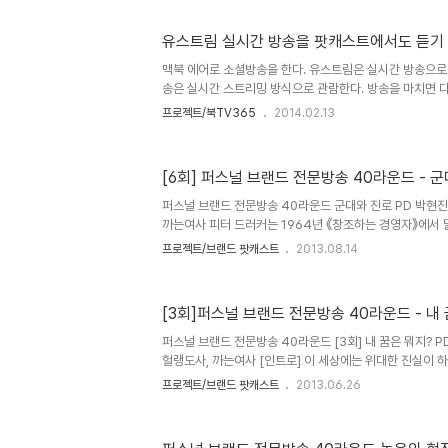
하고, 1400X1400px 사이즈로 배너도 등록하고 나면 
기에 매번 시청할때마다 10초간의 광고를 들어야한다. iTun
유스트림 실시간 방송을 팟캐스트에서도 듣기
이튠즈에서 검색이 되게끔 등록하는 링크다. 이래야 아이폰
수 있다. 당신의 XML Feed URL 은 http://www.iblug.c
맥북 에어로 소셜방송을 한다. 유스트림은 실시간 방송으로
송은 실시간 스트리밍 방식으로 관람한다. 방송을 마치면 
록 몇가지 작업을 한다. 유스트림은 스트리밍 방식이기에 
프로젝트/북TV365
2014.02.13
감상이 불가능하다. 그래서 팟캐스트 등의 다운로드 방식의 
TV365에서는 팟캐스트로 들을수 있다. 유스트림으로 다운로
이후 다음 팟인코더를 사용해 avi로 변환한다. 인터넷에 업
[6회] 퍼스널 브랜드 전문방송 40라운드 - 
리 보기를 선택하면 인코딩중인 화면을 볼 수 있다. 팟 캐스트
서비스를 활용하면 무료로 팟캐스트를 사용할 수 있다. 팟캐스트 고
퍼스널 브랜드 전문방송 40라운드 군대와 진로 PD 박현진, 
까는여사 피터 드러커는 1964년 《창조하는 경영자》에서 
가장 좋은 방법은 그 미래를 만들어버리는 것이다” 그렇다
프로젝트/브랜드 팟캐스트
2013.08.14
로 지식입니다. 단순한 지식이 아니라 서로 유기적으로 엮
지식이고요, 지식은 오직 응용을 위해 존재한다며 실용적인
여러분은 오늘 어떤 지식을 엮고 계신가요? 첫 번째 사연 
[3회]퍼스널 브랜드 전문방송 40라운드 - 내
어에 흥미가 생깁니다. 전혀 다른 전공인 대학 복학을 해야 
~~ 28살에 입대라니!! 지금 군대가서 제대하면 서른살, 인
퍼스널 브랜드 전문방송 40라운드 [3회] 내 꿈은 뭐지? PD
리..
헐랭도사, 까는여사 [인트로] 이 세상에는 위대한 진실이 하
해 원한다면 반드시 그렇게 된다는 것이야. 무언가를 바라
프로젝트/브랜드 팟캐스트
2013.06.26
터 비롯된 때문이지. 이것을 실현하는 게 이 땅에서 자네가 
을료 코엘료의 연금술사에서 가져왔습니다. 간절히 바라는 
꿈이 아닐까요. 꿈을 꾸고 하나씩 이뤄가는 기쁨. 40라운드