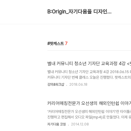
B:Origin_자기다움을 디자인합니다
팟캐스트
7
별내 커뮤니티 청소년 기자단 교육과정 4강 
별내 커뮤니티 청소년 기자단 교육과정 4강 2018.06.1
커뮤니티 기자단 번째 클래스 오늘은 진행했다. 팟캐스트의
가 가장 먼저 접하게 되는 구미가 당기는 을 기획해보는 시
강의&워크샵
2018.06.18
로 만들라고 했더니, 남자 아이들은 게임기가 없어도 즐길
기획하고, 여자 아이들은 17세 고고생들을 섭외해 인터뷰 
케스트를 만들겠다는 컨셉을 잡았다. 재잘재잘... 기획회의
커리어매칭전문가 오선생의 해외인턴쉽 이야기
녹음도 하고... 시간이 모자라 편집은 과제로~~ 지난주 
시원한 기프티콘도 쏘는 이벤트 ^^ 이제 이번주가 마지막이다
'커리어매칭전문가 오선생의 해외인턴쉽 이야기'란 타이
진행하고 편집해서 오디오 파일(mp4)로 만들었다. 이제 
에 등록만 하면 된다. 무료로 업로드가 되는 www.iblug
자기다움 코칭
2014.12.08
이메일 1계정당, 1개의 팟캐스트 타이틀을 등록할수 있다