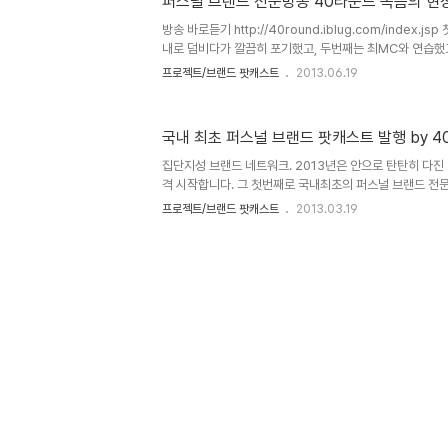
퍼스널 브랜드 전문방송 40라운드 녹음의 현장
의 꿈을 불태울 그 무엇이 없어요. 어떻게 해야 할까? 이
사)님이 채워주었다. 고민1 ROTC 월급도 따박따박 편하고 
방송 바로듣기 http://40round.iblug.com/index.
내로 덤비다가 깔끔히 포기했고, 두번째는 최MC와 연습했
다. 원고쓰고 상담사연 만들고, 음악준비하고 편집까지. 
프로젝트/브랜드 팟캐스트
2013.06.19
최MC와 여러번 시도끝에 방송이 올라가는 새로운 경험을 
은자리에서 술술 솔루션이 나오는 힐링도사 김태진, 까는여
든든하다. 오늘은 3,4회분 녹화하는 자리에 그만 까는여
국내 최초 퍼스널 브랜드 팟캐스트 발행 by 40R
붓한 녹음이되었다. 대학생 취업스펙과 사회 나오기전의 
헐랭도사와 진행한다. 즉석에서 '스펙메뚜기','마른낙엽, 
집단지성 브랜드 네트워크. 2013년은 안으로 탄탄히 다진
랭..
격 시작합니다. 그 첫번째로 국내최초의 퍼스널 브랜드 전문
브랜드를 파헤치고 긁어주는 방송이 되겠습니다. 기획의도 
프로젝트/브랜드 팟캐스트
2013.03.19
가 왔다. 개인의 이름으로 살고자 하는 집단지성 네트워크
는 퍼스널 브랜드 전문 팟 캐스트!! 대상 퍼스널 브랜드를
가진 인재를 발굴하고자 하는 기업 기대효과 40라운드 외
40라운드를 중심으로 한 다양한 업의 형대 조명 진행 : 박현
드 톡 퍼스널 브랜드를 갖고 있는 게스트를 초대. 그가 브랜드