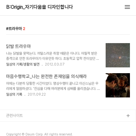
B:Origin_자기다움을 디자인합니다
트라우마
2
닭발 트라우마
나는 닭발을 못먹는다. 까탈스러운 취향 때문은 아니다. 어릴적 받은
충격으로 인한 트라우마가 이유인듯 하다. 초등학교 입학 전이었던 것
으로 기억한다. 경동시장이었나... 조모(祖母)는 멀리 장보러 시장을
일상의 기록/생활의 발견
2012.03.07
가자고 했다. 봄날, 나들이하듯 나는 조모의 손을 잡고 나풀거렸다. 부
친의 디스크병에 특효가 될 '지네'를 파는 곳은 거기라고 했다. 꽃무니
마음수행학교_나는 완전한 존재임을 의식해라
원피스를 입고 나들이에 나선 발걸음따라 온갖 과일과 나물들 먹을거
어제는 다분히 당황한 시간이었다. 명상수행이 끝나고 미산스님은 우
리들이 지천에 널렸다. 눈이 쉴세라 그 곳을 다 지나자 음침한 구역이
리에게 말씀하셨다. '진심을 다해 여러분에게 삼배를 올리겠습니다. 당
나왔다. 리어카에 가득 쌓인 검은 물체가 눈에 들어왔다. 통째로 그을
황하지 마시고 맞절로 답하지 마세요. 여러분은 온전한 존재입니다. 충
일상의 기록
2011.09.22
려 혀를 빼물고 이를 드러낸 개들 수십마리가 차곡차곡 쌓여있었다. 한
분히 절을 받을만하다 생각하세요.' 그렇게 60여명의 사람들은 큰스
구역에는 생선 대가리와 내장이 내 키높이만큼 쌓였다. 퀘퀘한 시멘트
님의 절을 받았다. 다음에는 조별로 모여 한 사람씩 돌아가며 절을 하
표면과 항상 축축한 상태로 ..
고, 받는 시간을 가졌다. 나는 가뜩이나 절을 잘 하지도 못하는데다 치
렁치렁한 치마를 입은터라 일어날 때마다 발에 감기는 치맛자락이 못
관련사이트
내 거추장 스러웠다. 삼배를 여덟번을 했다. 등에 땀이 찼다. '당신은
온전한 존재입니다'를 되내이며 절을 하고, '나는 온전한 존재이다'라
는 생각으로 절을 받았다. 절이란 것이 나를 낮출 수 있는 가장 최선의
Copyright © Daum Corp. All rights reserved.
방법인 것 같다. 고개를 숙인 인..