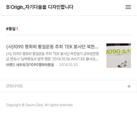
B:Origin_자기다움을 디자인합니다
통일
1
(사)1090 평화와 통일운동 주최 TEK 봉사단 북한알
기 공부방 - 한명섭 변호사 @변호사회관
(사) 1090 평화와 통일운동 주최 TEK 봉사단 북한알기 공부방한명
섭 변호사 '남북통일과 법적 쟁점' 2014.10.16 Am7:30 @서초동
변호사회관 대통령직속 통일준비위원회 (이하 통준위)에 1090 평화
브랜드 네트워크/1090평화와통일
2014.10.20
와 통일운동 (이하 1090 운동) 이사 유호열 고려대 교수와TEK 봉사
단 한명섭 변호사(법무법인 한미)가 정치, 법제도분과위원회 민간위원
과 전문위원으로 각각 임명됐다.한반도 평화통일의 청사진을 마련하
기 위해 7월 15일 출범한 통준위는 외교 ·안보, 사회·문화, 경제, 정치·
관련사이트
법제도4개 분과로 구성되어 통일 준비를 위한 기본 방향을 잡고 분야
별 괴제를 발굴· 연구하는 기능을 담당한다. 북한은 일제법을 폐지했
다. 1948년 9월 8일 법재정을 서둘렀다. 국제법과는 몇가지 차이가
Copyright © Daum Corp. All rights reserved.
있다. 보통 18..