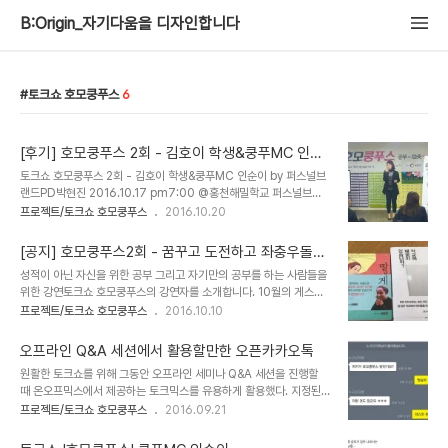
B:Origin_자기다움을 디자인합니다
토크쇼 호모쿵푸스
6
[후기] 호모쿵푸스 2회 - 김호이 학생&쿵푸MC 인순
이 by 퍼스널브랜드PD박현진
토크쇼 호모쿵푸스 2회 - 김호이 학생&쿵푸MC 인순이 by 퍼스널브
랜드PD박현진 2016.10.17 pm7:00 @홍천해밀학교 퍼스널브랜
드PD 박현진의 오프닝으로 시작했다. 지난달에 이어 두번째로 온 학
프로젝트/토크쇼 호모쿵푸스
2016.10.20
생들이 있어 반가움 마음이 컸던지 인사소리도 컸다. 강연 시작에 앞서
간단한 퀴즈를 푸는 시간을 가지면서 긴장을 풀었다. 오늘의 게스트 김
[공지] 호모쿵푸스2회 - 꿈꾸고 도전하고 좌충우돌하
호이 학생은 미래산업과학고등학교 1학년에 재학중이다. 또한 호소컴
는 10대, 창업을 꿈꾸다 by 김호이 학생
성적이 아닌 자신을 위한 공부 그리고 자기만의 공부를 하는 사람들을
퍼니라는 회사의 대표이기도 하다. 희망과 도전을 전하는 전문 인터뷰
위한 강연토크쇼 호모쿵푸스의 강연자를 소개합니다. 10월의 게스트
어가 되고 싶은 그는 삼년 전부터 청소년과 대학생 등 젊은 층의 멘토
는 여러분 또래의 친구에요. 김호이 학생은 현재 명사들과 만나 인터뷰
프로젝트/토크쇼 호모쿵푸스
2016.10.10
가 되는 이들을 인터뷰해왔다. 지금은 아주경제신문 명예기자로 그의
를 하고 청소년들에게 이로운 말을 전달하는 인터뷰이로도 활동하고
인터뷰 기사가 공식발행되고 있다. 인순이 선생님께 용감하게 인터뷰
있어요. 김호이 학생이 용감하게 인순이 선생님께 인터뷰 요청을 했고
섭외를 시도하는 것이 인연이 되어 이 자..
오프라인 Q&A 세션에서 활용할만한 오픈카카오톡
그것이 인연이 되어 호모쿵푸스까지 연결되었답니다. 꿈을 꾸고 실행
원활한 토크쇼를 위해 그동안 오프라인 세미나 Q&A 세션을 진행할
하고 좌충우돌하는 평범한 10대김호이 학생과 즐거운 이야기를 나누
때 온오프믹스에서 제공하는 토크믹스를 유용하게 활용했다. 지정된
는 시간이 될거에요. 강연 후에는 해밀학교 인순이 이사장님이 토크쇼
번호로 질문을 문자로 보내면 웹상에서도 실시간으로 올라오는 질문
프로젝트/토크쇼 호모쿵푸스
2016.09.21
도 진행하실거랍니다.홍천의 고2-3학생들에게 넓은 세상을 들려주기
을 볼수 있다. 그런데 매우 아쉽게도 8월 중순부터 서비스가 중단되었
위해서 (사)인순이와 좋은사람들에서 준비하고 있어요. 10월 17일 월
다. 토크믹스가 좋았던 점은 진행자는 사전 질문을 파악할 수 있어 좋
요일 저녁 7시 해밀학교에서 만나요~~ http:..