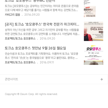
토크쇼 '호모쿵푸스' 쿵푸MC 인순이
았고, 부끄러움 많은(?) 청중은 문자로 정리된 질문을 할 수 있는 점이
토크쇼 [호모쿵푸스]는 공부하는 인간이라는 의미로 온몸으로 온마음
었다. 또한 핸드폰 뒷자리 번호만 노출되어 개인 정보 노출의 부담도
으로 다해 배우고 깨닫기를 즐기는 사람들과 함께 하는 강연토크쇼예
덜었던 것도 있고.이를 대신할만한 서비스가 뭐가 있을까? 요렇게 스
요.호모쿵푸스이자 토크쇼 MC를 맏아주실 쿵푸MC 인순이샘을 소개
카테고리 없음
2016.09.20
크린으로 실시간 질문사항을 검토할수 있음. 이것은 모바일 버전으로
합니다.홍천에 있는 고 2-3학년 학생들에게 인생의 선배들을 만나 세
보이는 질문리스트 필수조건1. 개인정보 보호. 무기명으로 질문이 가
상을 보는 안목을 넓혀주고 싶은 마음, 매월 선물같은 만남을 주고 싶
능할 것 2. 모바일로 쉽게 질문을 보낼수 있..
[공지] 토크쇼 '호모쿵푸스' 한국학 전문가 마크피터슨
은 그 마음으로 토크쇼MC도 하시게 됐다는요~~매월 홍천 해밀학교
[한국인도 모르는 한국]
성적이 아닌 자신을 위한 공부 그리고 자기만의 공부를 하는 사람들을
에 오시면 인순이 샘을 만날수 있어요 ^^
위한 강연토크쇼 호모쿵푸스의 강연자를 소개합니다. 이번달에 처음
열리는 1회의 강연자는한국학 전문가 마크피터슨 박사입니다.- 한국
프로젝트/토크쇼 호모쿵푸스
2016.09.20
은 수많은 침략을 당한 약한 국가라고?- 당파싸움으로 국정이 망해갔
다고?- 남존여비의 사상을 가진 나라였다고? 천만에!! 절대 그렇지 않
토크쇼 호모쿵푸스 첫만남 9월 26일 월요일
지! [한국인도 모르는 한국] 이야기를 들려줍니다. 엄청 유창한 한국어
인순이샘과 토크쇼 프로젝트를 기획했어요. 이름하여 토크쇼 '호모쿵
로 재밌게 설명해주실거예요 ^^강연 후에는 해밀학교 인순이 이사장
푸스' 한자로 '功夫'는 중국발음으로 '쿵푸'라고 불린대요. 쿵푸는 몸
님이 토크쇼도 진행하실거랍니다. 홍천의 고2-3학생들에게 넓은 세
을 써서 수련하는 무술로 쓰이지만 더 넓은 의미로는 한가지 훈련을 깊
프로젝트/토크쇼 호모쿵푸스
2016.09.11
상을 들려주기 위해서 (사)인순이와 좋은사람들에서 준비하고 있어요.
게 갈고 해서 그 분야의 달인이 되는 것을 의미한다고 합니다. 자기만
아이들에게 주는 선물같은 강연&토크쇼가 되도록 열심히 준비할께요
의 쿵푸를 수련한 강연자들과 함께 진짜 공부의 의미를 찾아갈거에요.
^^다음주 월요일 저녁 7시 해밀학교에서 만나요~~..
참 인순이 샘은 토크쇼 MC로 만나실 수 있어요 ^^ 홍천 해밀학교에서
한달에 한 번 펼쳐지는 토크쇼. 그 첫남은 9/26일 월요일 저녁이에요.
관련사이트
첫번째 강연자도 곧 공개할께요 ^^ TALK SHOW 호모쿵푸스 쿵푸 =
功夫 = gōngfu 토크쇼 ‘호모쿵푸스' 공부하는 인간, 호모쿵푸스. 온
몸과 온마음으로 배우고, 깨닫는 즐거움을 아는 자 첫번째 만남
Copyright © Daum Corp. All rights reserved.
2016.09.26(..