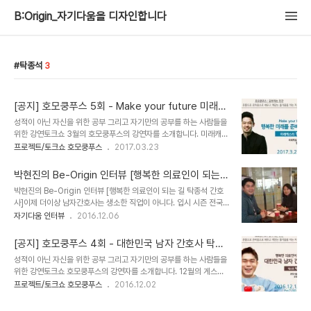
B:Origin_자기다움을 디자인합니다
탁종석
3
[공지] 호모쿵푸스 5회 - Make your future 미래캐
스터 황준원
성적이 아닌 자신을 위한 공부 그리고 자기만의 공부를 하는 사람들을
위한 강연토크쇼 3월의 호모쿵푸스의 강연자를 소개합니다. 미래캐스
터로 활동하고 있는 황준원 대표는미래에 관해 강의를 하고, 칼럼을 쓰
프로젝트/토크쇼 호모쿵푸스
2017.03.23
고, 방송에 출연합니다. 한마디로 미래의 트랜드를 우리가 알기 쉽게
알려주는 일입니다. 4차 산업 혁명으로 불리는 시대에 우리는 어떤 준
박현진의 Be-Origin 인터뷰 [행복한 의료인이 되는길
비를 해야할까요? 황준원 대표는 미래는 낯선 두려움이 아닌 새로운
탁종석 간호사]
박현진의 Be-Origin 인터뷰 [행복한 의료인이 되는 길 탁종석 간호
기회라고 말합니다. 행복한 미래를 기획하는 특별한 이야기를 나눠줄
사]이제 더이상 남자간호사는 생소한 직업이 아니다. 입시 시즌 전국
거예요.강연 후에는 해밀학교 인순이 이사장님이 토크쇼도 진행하실
의 간호대학에 지원하는 남학생 비율률이 늘고 있다는 뉴스도 새롭지
자기다움 인터뷰
2016.12.06
거랍니다. 토크쇼 호모쿵푸스는 홍천의 고2-3학생들에게 넓은 세상
않다. 그런 세태를 반영하듯 요즘 의학 드라마에서는 남자 간호사도 등
을 들려주기 위해서 (사)인순이와 좋은사람들에서 준비하고 있어요.3
장한다. 전화기를 통해 들려온 쾌할하고 유쾌한 목소리의 소유자 탁간
월 27일 월요일 저녁 7시 해밀학교에서 만나요~~..
[공지] 호모쿵푸스 4회 - 대한민국 남자 간호사 탁종
호사와 인터뷰 약속을 하고 분당서울대병원 로비에서 만났다. 듬직한
석
성적이 아닌 자신을 위한 공부 그리고 자기만의 공부를 하는 사람들을
체격의 그는 얼굴 한가들 미소를 띄고 있었다. 그런 미소는 살뜰히 환
위한 강연토크쇼 호모쿵푸스의 강연자를 소개합니다. 12월의 게스트
자를 살피는 간호사의 몸에 밴 습관 같았다. 행복한 의료인으로서 살고
는 남자 간호사 탁종석님입니다. 여러분이 만나고 싶어하던 사람 1위
프로젝트/토크쇼 호모쿵푸스
2016.12.02
있는 간호사 탁종석씨를 만나 간호사로 사는 이야기를 들어보았다. Q.
가 남자간호사였어요. 탁종석 간호사님은 분당서울대학병원에서 외
현재 하고 있는 일을 소개해주세요. 분당서울대학교병원 공공의료사
과, 산부인과, 수술실 등을 거쳐 현재는 공공의료사업단에서 국, 내외
업단에서 불우환자돕기후원기금 운영 및 ..