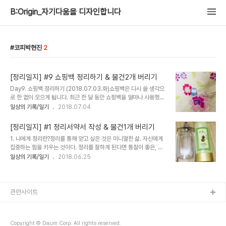
B:Origin_자기다움을 디자인합니다
코피박현진
2
[정리일지] #9 쇼핑백 정리하기 & 물건2개 버리기
Day9. 쇼핑백 정리하기 (2018.07.03.화)쇼핑백은 다시 쓸 생각으
로 한 없이 모으게 됩니다. 최근 한 달 동안 쇼핑백을 얼마나 사용했는
지 생각해 보고 쓸 만큼만 남기세요. 아름다운 가게에 기증하면 구매고
일상의 기록/일기
2018.07.04
객께 재활용된다고 합니다. 원칙 • 빠르게 움직이세요, 오래 생각하지
마세요!• 미션일지 작성하실 때, 새로 알게 되거나 배운 것에 대한 소
[정리일지] #1 정리서약서 작성 & 물건1개 버리기
감을 적어보세요. 준비물 가위 정리 가이드1단계 - 크기별(대,중,소)로
1. 나에게 정리란?정리를 통해 얻고 싶은 것은 미니멀한 삶. 자신에게
보유해야 할 쇼핑백의 수량을 정한다.2단계 - 크기별(대,중,소)로 분
집중하는 힘을 키우는 것이다. 정리를 잘하게 된다면 통찰이 좋은, 언
류한다.3단계 - 1단계에서 정한 수량만큼 예쁘고, 튼튼한 것만 남긴
행일치하는 코치가 될 것이다. 정리를 안해서 낭패본 적은 급할 때 미
일상의 기록/일기
2018.06.25
다.4단계 - 가장 크고 튼튼한 쇼핑백에 남은 쇼핑백을 담는다.5단계
리 정리하지 못해 필요한 것을 찾지 못하고 시간만 보낸적이 많다. 내
- 쇼핑백이 무분별하게 늘어나지 않도록 원칙을 정한다.· 한 개가 들어
가 정리를 잘 하지 못하는 이유는 완벽주의다. 한번 할 때 완벽하게 하
가면 하나..
려고 해서 엄두가 안나서 미루기를 한다. 2. 하루에 얼마의 시간을 할
애할 것인가?① 매일 규칙적으로 정리에 할애할 수 있는 최대 시간은?
관련사이트
25-30분 ② 매일 규칙적으로 정리하기에 가장 알맞은 시간은? 새벽
5시 20분-5시30분, 잠들기 전 15분 ③ 정리를 방해하는 최대의 장
애 혹은 방해는? 해결방법은? 완벽주의로 인한 심리적 부담감으로 미
Copyright © Daum Corp. All rights reserved.
뤄버리는 것. 그래서..