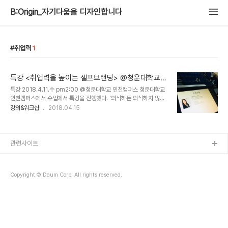
B:Origin_자기다움을 디자인합니다
취업력
1
특강 <취업력을 높이는 셀프브랜딩> @청운대학교
인천캠퍼스
특강 2018.4.11.수 pm2:00 @청운대학교 인천캠퍼스 청운대학교
인천캠퍼스에서 수업에서 특강을 진행했다. '의식하든 의식하지 않든
인간이라면 누구나 무엇인가를 팔고 있다'는 다니엘 핑크의 말처럼 대
강의&워크샵
2018.04.15
학 3,4학년들이 한 학기 동안 이 수업을 듣는 이유는 바로 취업이라는
가장 공들여 자신을 팔아야 하는 일이 다가왔기 때문이다. 셀프브랜딩
은 팔리는 사람이 되기 위해 자기다운 컨텐츠를 만드는 일이라고 정의
하고 어떻게 내가 지금의 나로 살게 되었는지에 관해 현재 진행형 이야
관련사이트
기를 들려주었다. 특강을 준비하면서 저의 새내기 시절이 떠올랐습니
다. 일찌감치 자기 적성을 파악해 원하는 과에 들어와 탐구한다면 행복
하겠지만, 대학 특강을 가보면 자기 전공이 만족스럽다는 친구는 거의
Copyright © Daum Corp. All rights reserved.
못봤다. (이번 특강에서는 단 한 ..