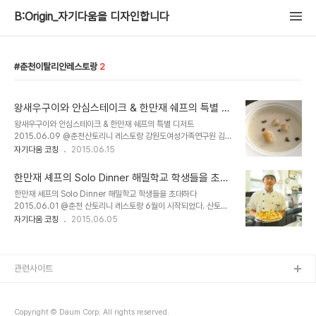
B:Origin_자기다움을 디자인합니다
춘천이탈리안레스토랑
2
왕새우구이와 안심스테이크 & 한만재 쉐프의 특별 디
저트 & 6월의 모닝세미나 김상임 코치편 @춘천 산토
왕새우구이와 안심스테이크 & 한만재 쉐프의 특별 디저트
리니
2015.06.09 @춘천산토리니 레스토랑 강원도여성가족연구원 김영
녀 원장님과 '젠더토크 36.5도' 기획 회의 후 춘천에 오면 반드시 방
자기다움 코칭
2015.06.15
문하는 산토리니로 향했다. 오늘은 셰프의 추천메뉴인 왕새우 구이와
안심스테이크를 선택했다. 점점 멋있어지는 산토리니. 새로 입구를 단
한만재 셰프의 Solo Dinner 해밀학교 학생들을 초대
장해서 또 새롭다. 식전빵과 따끈한 감자 스프. 점장님이 특별 서비스
하다 by 퍼스널브랜드PD박현진 @춘천 산토리니 레
한만재 셰프의 Solo Dinner 해밀학교 학생들을 초대하다
로 칠레산 레드와인을 주셨다. 실내에서 수경재배한 그린 샐러드. 오늘
스토랑
2015.06.01 @춘천 산토리니 레스토랑 6월이 시작되었다. 산토리
의 메인 메뉴. 왕새우구이와 안심스테이크. 나무랄데 없이 훌륭하다
니의 곳곳에는 향기 가득한 꽃들이 저마다의 향을 뽐내고 있었다. 하늘
자기다움 코칭
2015.06.05
~~~ 만족스러운 식사를 마쳤는데 깜짝 선물이 나왔다.한만재 셰프의
도 눈부시게 맑았다. 6월의 시작이라는 것 외에 산토리니에는 또 다른
특별 서비스입니다. 딸기 스프와 요거트 아이스크림 디저트입니다. 셰
시작이 있었다.바로 한만재 셰프의 나인프로젝트가 본격적으로 시작
프가 방금 즉흥적으로 만드셨습니다.꺄올~~마지막 한입..
되는 날이다. 매월 하나의 신메뉴를 개발, 9달 동안 총 9개의 메뉴를
개발한다. 이날은 첫번째로 개발한 메뉴를 해밀학교 아이들에게 선보
관련사이트
이는 날이다.만재피자로 이름 붙인 이 요리는 한만재 셰프가 해석한 이
탈리아식 해물파전이다.피자에 파와 각종 해산물이 듬뿍 들어가있다.
식사 전에 한만호 팀장의 안내로 산토리니 구석을 구경하는 시간을 가
Copyright © Daum Corp. All rights reserved.
졌다. 한참 산토리니 정원을 뛰어다니는 개구쟁..