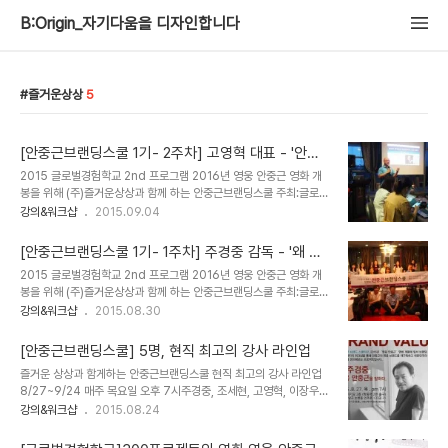
B:Origin_자기다움을 디자인합니다
즐거운상상
5
[안중근브랜딩스쿨 1기- 2주차] 고영혁 대표 - '안중
근, 디지털로 부활하다?' @와이스파지오 by 퍼스널
2015 글로벌경험학교 2nd 프로그램 2016년 영웅 안중근 영화 개
브랜드PD박현진
봉을 위해 (주)즐거운상상과 함께 하는 안중근브랜딩스쿨 주최:글로벌
창의인재양성소 주관: 엠유 브랜드매니지먼트 후원: 즐거운 상상,
강의&워크샵
2015.09.04
300프로젝트 2015년 9월 3일 매주 목요일 오후 7-10시장소: 와
이스파지오 2층 고영혁 대표 특강 - 안중근, 디지털로 부활하다 고영
[안중근브랜딩스쿨 1기- 1주차] 주경중 감독 - '왜 안
혁 대표는 데이터사이언티스트이자 그로스해킹 전문가로 활동한다.
중근인가?' @와이스파지오 by 퍼스널브랜드PD박현
2015 글로벌경험학교 2nd 프로그램 2016년 영웅 안중근 영화 개
NHN, 지마켓 등에서 2003년부터 기업에서 신사업을 진행해왔었
진
봉을 위해 (주)즐거운상상과 함께 하는 안중근브랜딩스쿨 주최:글로벌
다. 자연스럽게 그로스해킹의 방식으로 업무를 진행했고 우연하게 관
창의인재양성소 주관: 엠유 브랜드매니지먼트 후원: 즐거운 상상,
강의&워크샵
2015.08.30
련 책을 번역하게 되었다. 그로스 해킹 Growth Hacking국내도서
300프로젝트 일시:2015년 8월 27일~9월 24일 매주 목요일 오후
저자 : 라이언 홀리데이(Ryan Holiday) / 고영혁역출판 : 길벗
7-10시장소: 와이스파지오 2층 주경중 감독 특강 영화 '영웅 안중
2015.04.13상세보기 그로스해..
[안중근브랜딩스쿨] 5명, 현직 최고의 강사 라인업
근'을 제작하는 영화제작사 (주)즐거운상상은 안중근스쿨을 기획했다.
즐거운 상상과 함게하는 안중근브랜딩스쿨 현직 최고의 강사 라인업
영화 속 주인공인 안중근을 리브랜딩하고 이 시대의 영웅의 의미를 되
8/27~9/24 매주 목요일 오후 7시주경중, 조세현, 고영혁, 이장우,
집나아가 우리 모두 자신의 자리에서 묵묵히 책임을 다하는 것이 영웅
조연심 @와이스파지오 주최:글로벌창의인재양성소 주관: 엠유 후원:
강의&워크샵
2015.08.24
임을 재정의하고 함께 공유하는 '대한민국 5천만 국민 영웅 만들기 프
(주)즐거운상상 , 300프로젝트 영화사 즐거운 상상이 전액 후원하여
로젝트'로 확대될 예정이다. 본격적인 강의에 앞서 참여자들을 30초
장학생 30명을 뽑아 안중근 브랜딩스쿨을 연다. 안중근브랜딩스쿨이
소개 시간이 있었다. 공대생, 사회복..