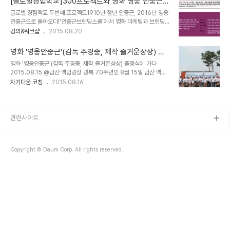
[글로벌경험학교]300프로젝트와 영화 영웅 안중근과
란 2016년 '영웅 안중근' 영화 개봉에 앞서 브랜딩 교육과 아이덴터
의 만남! 안중근브랜딩스쿨 1기 모집
글로벌 경험학교 두번째 프로젝트1910년 청년 안중근, 2016년 영웅
티 워크샵을 통해 안중근의 영웅 브랜드를 재구축하고대한민국의 영
안중근으로 돌아오다!'안중근브랜딩스쿨'에서 영화 마케팅과 브랜딩
웅을 새롭게 정의해보는 프로젝트이다. 배우고 응용하고 바로 현장에
교육을 통해 미래형 콘텐츠 인재로 성장할 교육생을 모집합니다.
강의&워크샵
2015.08.20
적용하는 프로세스이다. 그리고 최고의 강사진들로부터 브랜딩, 스토
2016년 영화 '영웅 안중근' 개봉에 앞서 안중근을 영웅 브랜드로 재
리텔링, 마케팅을 배우고 옴니채널을 통해 바이럴되는 과정을 함께한
구축하고 대한민국 영웅에 대해 새롭게 정의하고자 합니다. 수강료는
다.본 프로그램은 영화사 즐거운상상의 지원으로 ..
영화 '영웅안중근'(감독 주경중, 제작 즐거운상상) 출
모두 제작사 (주)즐거운상상에서 후원하며 우수 수료자에게는 이후 진
정식에 가다 @남산 백범광장
영화 '영웅안중근'(감독 주경중, 제작 즐거운상상) 출정식에 가다
행되는 '5천만 국민 영웅 만들기 프로젝트'에도 함께할 수 있다는 사
2015.08.15 @남산 백범광장 광복 70주년인 8월 15일 남산 백범
실! 이런 어마어마한 기회를 놓치시면 안되겠죠^^? - 모집대상: 1) 소
광장에서는 의미있는 행사가 있었다. 영화 ‘영웅안중근’(감독 주경중,
자기다움 코칭
2015.08.16
셜콘텐츠 제작 경험이 있는 사람 2) 운영하는 SNS 채널(블로그, 페이
제작 즐거운상상)이 서울시민 1만여 명이 참석하는 가운데 영화의 출
스북 등)이 2개 이상인 사람 3) 개인브랜드를 만들고자 하는 사람 4)
정을 선포했다.“태극기 휘날리며 남산 껴안기”라는 주제로 진행된 이
마케팅과 브랜딩을 배워 실..
번 행사에는 행정자치부, 국가보훈처, 서울시가 공동주최 하고문재인
새정치연합 대표와 박원순 서울시장을 포함해 1만여 명의 시민이 참여
관련사이트
했다. 그리고 영화 ‘영웅안중근’의 음악감독인 작은거인 ‘김수철’, ‘조
관우’, 배우 최재원, 한태윤, 양승걸, ‘김정학’ 등 출연배우 300여명이
참석하여 남산 순화로(약 7.5km)를 돌며 남산 일대를 태극기와 안중
Copyright © Daum Corp. All rights reserved.
근 브로마이드로 물들..