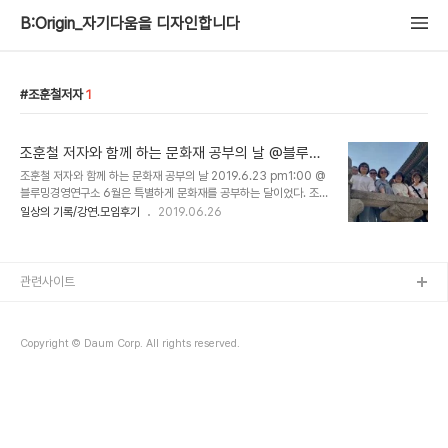
B:Origin_자기다움을 디자인합니다
조훈철저자
1
조훈철 저자와 함께 하는 문화재 공부의 날 @블루밍
경영연구소
조훈철 저자와 함께 하는 문화재 공부의 날 2019.6.23 pm1:00 @
블루밍경영연구소 6월은 특별하게 문화재를 공부하는 달이었다. 조훈
현 저자의 을 미리 읽고 특강을 듣고 함께 경복궁을 답사하는 일정이었
일상의 기록/강연.모임후기
2019.06.26
다. 가까이 있는 경복궁에 대해 조금 더 친근해졌다. 자세히 보아야 예
쁘고, 알면 더 소중한 문화재를 느끼는 시간이었다. 문화재 공부법 국
내도서 저자 : 조훈철 출판 : 문학바탕 2015.08.15 상세보기 근정문
을 지나 근정정 도착. 코치님들 자신의 띠 동물을 찾아서 기념 촬영을.
관련사이트
조훈철 저자님의 설명을 듣는 일행들.
Copyright © Daum Corp. All rights reserved.