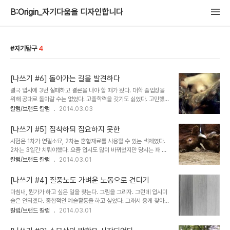
B:Origin_자기다움을 디자인합니다
자기탐구
4
[나쓰기 #6] 돌아가는 길을 발견하다
결국 입시에 3번 실패하고 결론을 내야 할 때가 왔다. 대학 졸업장을
위해 공대로 돌아갈 수는 없었다. 고졸학력을 갖기도 싫었다. 고민했
다. 궁지에 몰리면 별 아이디어가 다 떠오른다. 미술학원에서 내가 다
칼럼/브랜드 칼럼
2014.03.03
니는 대학 실기를 준비하는걸 봤다!. 우리 대학에도 미대가 있다. 과를
옮기는 방법이 있지 않을까? 실기력은 입시한만큼 쌓였으니 실기 테스
[나쓰기 #5] 집착하되 집요하지 못한
트가 있다면 응할 마음도 있다. 2학기 등록기간을 앞두고 전과를 필사
시험은 1차가 연필소묘, 2차는 혼합재료를 사용할 수 있는 색체였다.
적으로 알아보았다. 최소 1년 이수의 학점이 필요했다. 한 학기 21학점
2차는 3일간 치뤄야했다. 요즘 입시도 많이 바뀌었지만 당시는 꽤 파
을 공대 수업으로 채울 수는 없었다. 미대 수업을 듣고 싶었고, 학칙을
격적이었다. 시험 자체가 난이도가 높았기에 첫해에 6개월 만에 1차를
칼럼/브랜드 칼럼
2014.03.01
보니 전공 선택은 타 학과생에게도 열려있었다. 21학점 7과목을 모조
통과할 거라고 생각하진 않았다. 그럼에도 첫번째 실기를 보고 나온 내
리 조형대학 전공 선택과목으로 채운다. 학점상으론 2학년이 안되지
실기 수준은 지금 생각해도 무척이나 얼굴이 화끈하다. 주제는 '본인의
만 2학년 수업에 들어갔다...
[나쓰기 #4] 질풍노도 가벼운 노동으로 견디기
손을 중심으로 현장 공간을 연출해 그리라'는 것이었다. 소묘를 겨우
마침내, 뭔가가 하고 싶은 일을 찾는다. 그림을 그리자. 그런데 입시미
할 줄 아는 실력으로 공간연출이라니. 말도 안되는 그림을 그리고 당연
술은 안되겠다. 종합적인 예술활동을 하고 싶었다. 그래서 용케 찾아낸
히 1차도 떨어졌다. 2년은 준비해볼 요량으로 시작한터라 바로 내년
것이 '무대미술'이라는 종합 장르의 예술이었다. 희곡을 읽고, 시각적
칼럼/브랜드 칼럼
2014.03.01
시험을 준비한다. 한 해는 빨리도 돌아와 입시 현장. 두번째 나타나자
으로 해석해서 공간을 상상하고, 연출과 배우와 조명과 소리와 무대위
시험 감독하러 들어온 조교님이 늘었네요. 라고 아는체를 한다. 조교가
의 소품과 조화를 이뤄내고 그러려면 그림을 그릴줄 알아야겠지. 아무
알아볼 만큼 실력은 일..