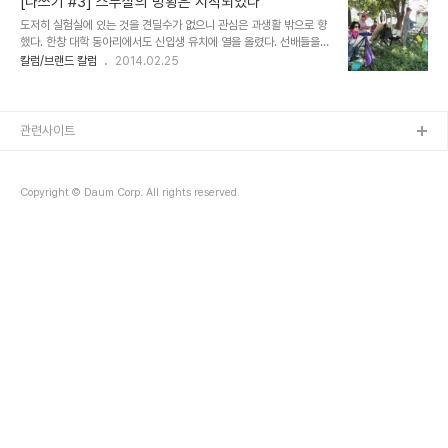
[나쓰기 #3] 스무살의 방황은 시작되었다
것도 모르던 때는 저 일을 하려면 일차적으로 '시험'을 통과하는 것이
도저히 실험실에 있는 것을 견딜수가 없으니 관심은 과생활 밖으로 향
유일한 방법이라고 생각했다. 그걸 가르쳐 주는 학교를 가야 하는구나.
했다. 한창 대학 동아리에서도 신입생 유치에 열을 올렸다. 선배들을
딱 두군데 있었다. 관련 경력이 2년 이상 있어야 하는 무대미술 아카데
따라 동아리 순례를 하는데 유독 봄바람에 실려오는 향을 따라 움직인
칼럼/브랜드 칼럼
2014.02.25
미 그리고 일반 대학과 비슷한 한국예술종합학교. 내가 도전해보겠다
곳이 서예동아리방이었다. 벽에 는 연습한 글을 걸어 놓은 화선지가 날
고 마음먹은 곳은 후자였다. 실기시험을 보고 그걸 통과하면 되는건
렸고, 한쪽에선 먹을 갈고 있었다. 그 향에 반했다. 사실 서예 자체가
가? 그렇게 계획을 세우고 6개월간..
좋았던건 아니고 사람들이 좋았다. 수업 끝나면 바로 동아리방으로 가
서 수다를 떨거나 날적이라 이름불리는 공용 낙서전용 노트에 글을 적
관련사이트
었다. 한 감성 하는 사람들이 많았던지라 누군가는 그날의 감상을, 마
음에 담고 있는 고민을 적었고, 누군가는 답을 했다. 나도 글 쓰고 답하
는걸 즐겨했다. 전공수업에서 도피하듯 동아리 방에서 머무는 시간도
Copyright © Daum Corp. All rights reserved.
길어졌다. 과 수업은 고등학교의 ..