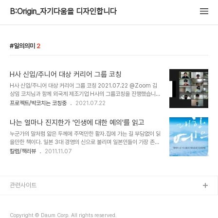
B:Origin_자기다움을 디자인합니다
일의의미
2
H사 신입/주니어 대상 커리어 그룹 코칭
H사 신입/주니어 대상 커리어 그룹 코칭 2021.07.22 @Zoom 김
상임 코치님과 함께 외국계 제조기업 H사의 그룹코칭을 진행했습니
다. 오늘은 두 번째 세션이었는데요, 1-3년차 신입/주니어를 위한 커
프로젝트/박코치는 코칭중
2021.07.22
리어 코칭으로 구성했습니다. . 주 52시간제 기준 1년 평균 근무일수
252일을 기준으로 회사에서 보내는 시간 1년 = 2,620시간 10년 =
나는 얼마나 진지한가 '인생에 대한 예의'를 읽고
26,208시간 이 시간을 보내며 사원들은 어떤 역량과 결과를 얻으면
누군가의 말처럼 앏은 두께에 주먹만한 활자.집에 가는 길 부담없이 읽
만족할까요? 나의 가치목록을 살피고 과거-현재-미래의 커리어를 떠
을만한 책이다. 일본 3대 경영의 신으로 불리며 일본인들이 가장 존경
올리고 10년 후 커리어 목표를 세워 얻고 싶은 가치와 역량을 찾아보
하는 기업가인 이나모리 가즈오. 2006년 6월 NHK에서 방송된 '이
칼럼/책리뷰
2011.11.07
고 1년 실행목표를 구체화하는 과정이었습니다. 과정을 함께 들으셨던
나모리 가즈오 아주 진지하게 산다' 편을 바탕으로 책으로 엮였다.
인사 팀장님께서도 소감을 남겨주셨습니다. 신입/주니어 사원은 조직
1932년 출생이니 방송당시 나이 74세. 방송 제목을 통해서도 알 수
에서 말하기 보다 듣는 위..
있든 아마 일생 다큐멘터리 수준이었을 거다. 내용 구성도 4분할. 의
미찾기, 몰두, 진지함, 사회환원 범상한 사람으로 입시와 취업 실패를
관련사이트
거친 청춘기 절망적인 상황에서 몰두하여 호전된 인생. 그리고 창업의
장년기. 경영을 하면서 깨달은 리더가 이끄는 집단을 행복하게 만드는
책임감을 느낀 중년기. 그리고 죽을 고비를 넘기고 이를 통해 어떻게
Copyright © Daum Corp. All rights reserved.
살아야 하는가에 대한 통찰을..