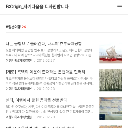
B:Origin_자기다움을 디자인합니다
일본여행
26
나는 공항으로 놀러간다, 나고야 츄부국제공항
오늘 하와이안 공연팀 연주 보러 공항가려고 몸도 뻐지근한데 공항에
목욕이나 하러 갈까? 나고야 특산물 한꺼번에 사려면 공항으로 가는게
좋아. 후배가 결혼하는데 결혼식을 공항에서 하더라고 프랑스 요리는
여행기획&기록/일본
2012.02.27
역시 공항레스토랑이 최고야. 아이들에게 공항학습 시켜주려고 투어
프로그램 신청했어. 위의 문장들이 뭔가 이상하지 않은가? 공연, 목욕,
[게로] 흑백의 여운이 존재하는 온천마을 갤러리
특산물쇼핑, 요리, 학습....언듯 '공항'과 연관하기엔 어색하다. 그런데
게로온천지를 둘러보다 갤러리가 있다고 하길래 들어갔다. 전시장 구
이 모든 요건을 만족시키는 공항이 있으니 바로 나고야 츄부 국제 공항
석의 작은 방에는 취미생들의 생황공예 작품임직한 공예품을 전시해
이다. 나고야 공항 출입국 수속을 마치고 나왔더니 이렇게 환대해주었
놓았다. 취미공동체의 작은 커뮤니티 역할도 하나보다. 전시장 지킴이
여행기획&기록/일본
2012.02.23
다. 일단 찍어찍어. 공항 담당자 홍현진씨가 약 한시간가량 나고야공항
는 소일하는 노년의 아주머니다. 갤러리는 고다마(木精) 라는 이름으
이곳저곳을 안내해주었다. 나고야 공항은 크게 두가지로 특징을 압축
로 우리말로는 물푸레나무를 뜻한다. 게로 출신의 판화 작가 후쿠이 마
할 수 있다. 몸이 불편한 사람도 ..
센티, 여행에서 꽃힌 음악을 선물받다
사오 (福井正郎)의 판화를 전시한다. 이 갤러리의 공간엔 흑백만이
얼마전 오쿠히다, 게로, 다카야마 팸투어를 다녀왔고 늘 그렇든 궁금한
존재한다. 작품 톤이 흑백인데다가 게로온천지라는 특징까지 더해 차
건 바닥까지 다 질문해대는 나의 천성탓에 같이 간 기획자들이 고생했
분한 분위기다. 처음엔 흑백 사진인가 했다. 그러다 흑백의 농담이 몇
다. 그동안 해댔던 질문들은 대략 이런 스타일이다. 가마쿠라 등에 뭐
여행기획&기록/일본
2012.02.23
겹 되지 않는것을 알아차렸다. 자세히 들여다보니 켜가 보인다. 선의
가 저렇게 붙어 있는거에요? 이 온천수 성분이 어디어디에 좋은거겠
켜가 아닌 면의 켜. 감탄하고 만다. 이것은 목판화였다. 목판이, 아니
죠? 가로등 간판에 진짜 광고를 싣기도 하네요, 와우 바닥이 온통 개구
나무가 이토록 섬세한 결을 만들어 낼 줄은 이..