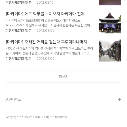
어 쇼핑 한큐에 끝냄 - 물산관 옆에 무료 족욕탕 있음. - 이로리에서의
여행기획&기록/일본
2012.02.10
덮은 스시 두 알을 과자받침에 담아 내놓는다. 포장이 필요한 것도 아
가이세키는 가장 일본적인 특색. - 한인합작드라마 나쁜남자 로케지 -
니고 쓰레기가 남는 것도 아니니 테이크아웃도 가능하다. 사장의 와이
대욕탕 노천온천 시설 좋음 규모 큰 호텔 선호자에게 최적 다카야마 역
프가 개발한 스시로 특허도 냈다고 한다. ..
[다카야마] 에도 막부를 느껴보자 다카야마 진야
에서 걸어서 5분 거리. 교통이 편리한고 번화가에 인접하여 관광하기
다카야마 진야 (高山陣屋) 이 건물은 에도시대의 대관소로
에 좋다. 본관 9층, 별관 5층의 대형 호텔로 그만큼 다양한 레스토랑
1692~969까지 실제로 유지했고 지금까지 현존하는 유일한 곳이다.
과, 온천 시설을 마련했다. 특히 물산관을 둠으로서 다카야마의 특산
재판소와 납세를 관리하는 관청으로 에도 막부의 직접적 지배지이자
여행기획&기록/일본
2012.02.09
기념품을 숙박하면서 구매할수 있다는 장점이 크다. 넉넉한 공간 객실
경제적 기반이 되었다. 휘장의 무늬는 도쿠가와 이에야스의 전통문양
안내 7-8층만 특별 객실이다. 주최측의 배려고 특별실에 묵었다. 이
으로 도쿠가와 막부의 직할지를 나타낸다. 역사나 건축의 구조까지 알
두 층에 묵는 고객에..
[다카야마] 오래된 거리를 걷는다 후루이미나마치
진 못하더라도, 간단하게나마 문양이 상징하는 의미 건축의 구조등을
400년 전 에도시대의 역사를 간직한 히다지역의 작은 교토라고 불리
알아보는 계기가 됬다. 사무를 보던 방. 가운데 난방을 위한 이로리가
는 다카야마. 전통적 관광도시 답게 외국인 관광객이 일년에 약 13만
있다. 토끼문양의 철조각은 기둥의 못을 숨기기 위한장식이다. 토끼문
명 방문한다. 그만큼 외국인들에겐 일본적인 매력으로 이끌기 때문이
여행기획&기록/일본
2012.02.09
양인 이유는 큰 귀로 백성의 소리를 잘 들으라는 이념을 담고 있다. 물
다. ▲ 아랫쪽 눈 쌓인 곳이 용수로다. 성이나 절, 신사 가는 길에는 인
고기 모양양의 것은 쇠주전자의 높이를 조정하기 위한 장치다. 목조건
구가 늘고 번화가가 생기듯 다카야마 진야가 생긴 후 이 근처에서 번화
물로 늘 화재의 위험이 있기에 물에 사는 생물의 모양..
한 거리가 바로 '산마치'다. 역사를 고스란히 담은 이 거리는 일본의 중
더보기
요 전통 건물 보존 지역으로 선정되어 현재도 갈색과 흑색을 기조로 한
풍경에 어울리는 건축물에만 신축. 개장을 허가한다. 진야는 상급 관리
사무라이가 중앙으로부터 파견된 직할관청이다. 그런 까닭으로 마을
의 건물은 진야의 지붕보다 낮게 지어야 했다. 현재의 양조장이나 상가
카페를 비롯한 음식점, 공예점..
관련사이트
Copyright © Daum Corp. All rights reserved.