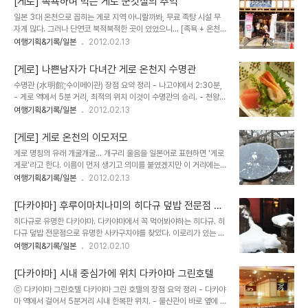
[게로] 족욕하며 먹는 게로 군것질의 추억
리 문양이네요... 다카야마가 제가 좋아하는 소설가 아무개의 수필에
일본 3대 온천으로 꼽히는 게로 지역 아니랄까봐, 무료 족탕 시설 무
나왔는데 구해서 읽어보세요. 정말 다카야마 멋지게 그려졌어요. 신사
자게 많다. 그러나 단연코 북적북적한 곳이 있었으니... [족욕 + 온천달
마다 꼭 용문양의 장식물이 있네요. 어머, 저렇게 팔이 긴 상은 무슨 의
걀 + 기념품쇼핑]라고 써있는 곳. 이것이야말로 일타쌍피, 아니 일타
여행기획&기록/일본
2012.02.13
미가 있어요? ▲ 쥬리상과 기석짱. 나의 이런 질문에 정말 열심히 답해
삼피...아닌가. 위치가 온천 중심가라는 최적의 입지조건 뿐 아니라, 기
주고 통역도 해준 분들이 있었다. 쥬리상, 기석짱. 여행이 더 즐거워지
념품과 보기 드문 먹거리도 있다는 것이 장점이다. 모락모락 뜨끈한 온
는 방법중 하나가 질문 하는 것..
[게로] 나쁜남자가 다녀간 게로 온천지 수명관
천수가 흘러나오는 이곳은 무료 족탕. 따끈하게 발의 때를 불리며(?)
수명관 (水明館;수이메이관) 장점 요약 정리 - 나고야에서 2:30분,
TV시청을 하는 사람들. 이 족탕의 목적은 단연코 상품판매를 위함이
- 게로 역에서 5분 거리, 최적의 위치 이것이 수명관의 승리. - 천왕부
다. 절대 물에 발만 담그고 뜨는 사람은 없으리~ 한쪽에서는 온천수에
부가 다녀갔다 해서 더 유명해졌음. - 뭐니뭐니해도 게로 온천. 미인온
여행기획&기록/일본
2012.02.13
서 따땃하게 덮혀지는 푸딩이 있다. 생 오뎅이 지긋이 끓어 다 익으면
천을 불릴만큼 여성에게 좋은 알칼리 온천수. 매끈매끈함. - 1층 노천,
옆 칸으로 옮겨 타듯 다 익은 푸딩은 앞 칸으로 옮겨놓는다. 옹기종기
3층, 9층 최고전망대 온천 3개 운영 수명관은 4동이다. 게로 온천에
모인 푸딩은 두 종류..
[게로] 게로 온천의 이모저모
선 규모가 가장 크다. 병풍같은 산림이 감싸고 앞은 물이 흐른다. 온천
게로 명칭의 유래 개굴개굴... 개구리 울음을 일본어로 표현하면 '게로
중심가의 중심인 수명관(수이메이관) 큰 건물 세 동이 보인다. 시내 중
게로'라고 한다. 이름이 먼저 생기고 의미를 붙였겠지만 이 거리에는
심가이기도 하며 게로역과 인접해 인기가 좋다. 겨울동안 매주 토요일
개구리를 테마로 한 아이템이 눈에 띈다. 또 하나의 팁. B급 구르메 vs
여행기획&기록/일본
2012.02.13
밤 불꽃놀이를 하는데 외출하지 않고 수명관 건물에서 불꽃의 환희를
G 구르메 B급 구르메는 고급 식재료나 일류 서비스에 의한 'A급' 요리
감상할 수 있다. 수명관의 이모저모 몇백년의 역사가 천왕내외가 다녀
가 아닌 일상적이고 서민적인 그러나 맛있는 요리를 의미한다. 라멘,
간 이후로 더..
[다카야마] 후루이마치나미의 히다규 덮밥 전문점 사
오코노미야키,다코야키, 우동, 소바, 카레, 덥밥류 등이 대표적이다. 이
카구치야
히다규로 유명한 다카야마. 다카야마에서 꼭 먹어봐야하는 히다규. 히
런 식단을 게로시에서도 도입해 게로 구르메를 만들었다. 그런데 애석
다규 덮밥 전문점으로 유명한 사카구치야를 찾았다. 이로리가 있는 테
하게도 '게로 구르메'는 부정적인 의미가 될수 밖에 없었다. 下呂에서
이블을 선택했다. 모래에 뭍힌 숯이 벌겋게 익었다. 가장 유명하다는
여행기획&기록/일본
2012.02.10
下의 의미는 토하다, 게워내다의 의미도 있다고 해서 음식과 연관한
히다규 덥밥. 히다규 돈부리 웃시시다 동 (ウッシしだ丼) 히다규 돈
타이틀로 어울리지 않았다. G급 구르메로 약칭한다고 한다. 크지 않은
부리 1,300엔 일본에서는 카레가 나오면 꼭 차가운 물이 나온다. 한
도시이지만 곳곳에..
[다카야마] 시내 중심가에 위치 다카야마 그린호텔
겨울에도 다른음식에는 녹차가 나오는데 카레는 찬물이다. 숭늉이 뜨
ⓒ 다카야마 그린호텔 다카야마 그린 호텔의 장점 요약 정리 - 다카야
거워야 제맛이듯, 카레에는 찬물이 콤비인듯. 이곳의 대표 아이디어 음
마 역에서 걸어서 5분거리 시내 한복판 위치. - 물산관이 바로 옆에 있
식. 히다규 니기리 스시(飛騨牛にぎり寿司) 2개 600엔. 히다규를