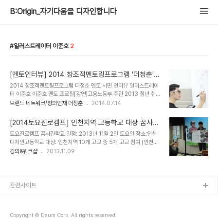
B:Origin_자기다움을 디자인합니다
일러스트레이터 이준호
2
[멘토인터뷰] 2014 창조적멘토링프로그램 '더청춘' -
이준호 멘토 by 퍼스널브랜드PD 박현진
2014 창조적멘토링프로그램 더청춘 멘토 서면 인터뷰 일러스트레이
터 이준호 이준호 멘토 프로필[강연]고용노동부 주관 2013 청년 취업
아케데미 대학강연(동원대, 청강문화산업대, 한국 교통대, 계원예대 )
브랜드 네트워크/창의인재 더청춘
2014.07.14
현대적살롱전 in 신사동 재지마스 강연인천시동구 다문화가족지원센
터 가을愛 해피파파 러닝미 [ 내 캐릭터를 만들어보자]원광대학교 창
[2014토요진로캠프] 인천지역 고등학교 대상 꿈사관
업캠프 강의 성남시청 진로직업박람회 100인의 멘토 [전시]단체전 이
학교 드림 SMP과정- 드림보드 3T 만들기 @인천디
토요진로캠프 꿈사관학교 일정: 2013년 11월 2일 토요일 장소:인천
앙갤러리 '시선' 참여단체전 아르체갤러리. 대학생특별전' 참여 단체전
자인고등학교
디자인고등학교 대상: 인천지역 10개 고교 중 5개 고교 참여 (인천디
카페 오렌지연필 '아이드로잉전시회기획,전시단체전 우이헌 갤러리
자인고, 청학공업고, 계산공업고, 인천기계공고, 인천하이텍고 1,2학
강의&워크샵
2013.11.09
'말' 기획,전시단체전 소월아트홀 '나의 한문장'기획,전시? [참여작가
년 102명 ) 프로그램:드림SMP 꿈을 찾고Seek, 그 꿈을 이미지로 만
활동]인천신포동 [ 제2회 음악이 흐르는 낭만의거리]캐리커쳐2012
들고 Make, 나 자신과 약속하게 하는 Promise 과정 Brand Your
슈퍼소닉 캐리커쳐작가강남 언덕길 팝업 스토..
Dream 꿈사관학교 / 꿈꾸는 대로 이루어지리라 팀웍을 발휘하는 학
교소개 동영상 촬영이 끝났다. 이젠 개인의 꿈을 손에 보일듯 구체적으
관련사이트
로 표현하는 드림보드 3T 시간이다. 봄, 여름, 가을, 겨울반으로 이동
해 배정된 책상에 앉는다. Dream SMP 중 나의 꿈을 만드는 Make
드림보드 3T 만들기 (To Be, To Do, To Have) 그..
Copyright © Daum Corp. All rights reserved.