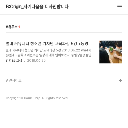
B:Origin_자기다움을 디자인합니다
유투브
1
별내 커뮤니티 청소년 기자단 교육과정 5강 <동영상
기획>
별내 커뮤니티 청소년 기자단 교육과정 5강 2018.06.22 Pm4시
@별내고등학교 이번주는 영상에 대해 알아보았다. 동영상플랫폼인
유투브 사용시간이 2년 만에 3배 이상 성장했다. 글을 읽고 이해하는
강의&워크샵
2018.06.25
것보다 동영상을 보는 것이 더 편하다고 여기는 Z세대 (1995년대 이
후 출생, 디지털네이티브)의 등장과 밀접한 연관이 있다. 따라서 영상
콘텐츠는 이제 거스를수 없는 대세가 되었다!! 디지털네이티브 세대인
아이들에게 기술을 가르치는 건 크게 의미가 없다. 처음 보는 앱도 척
관련사이트
척 알아서 사용할수 있는 아이들이다. 유투브 플랫폼의 특징을 살펴보
고 유투브 크리에이터가 할수 있는 다양한 콘텐츠를 이해하고 각자 원
하는 주제로 실습을 해보기로 했다. 브레인스토밍을 하고, 각자 원하는
Copyright © Daum Corp. All rights reserved.
주제를 선택해 기획 시작한다. ..