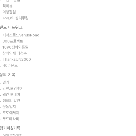
책리뷰
여행칼럼
박PD의 심리쿠킹
랜드 네트워크
비너스로드VenusRoad
300프로젝트
1090평화와통일
창의인재 더청춘
ThanksUN2300
40라운드
상의 기록
일기
강연.모임후기
월간 보내며
생활의 발견
운동일지
포토에세이
푸드테라피
행기획&기록
여행문화기획