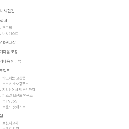
치 박현진
bout
프로필
버킷리스트
의&워크샵
기다움 코칭
기다움 인터뷰
로젝트
박코치는 코칭중
토크쇼 호모쿵푸스
지리산에서 백두산까지
퍼스널 브랜드 연구소
북TV365
브랜드 팟캐스트
럼
브릿지코치
브랜드 칼럼