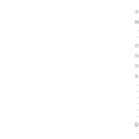
코
A
강
자
자
프
칼