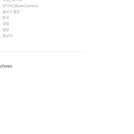
산티아고BuenCamino
글쓰기 캠프
한국
유럽
일본
동남아
chives