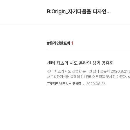
B:Origin_자기다움을 디자인합니다
온라인발표회
1
센터 최초의 시도 온라인 성과 공유회
센터 최초의 시도 진행한 온라인 성과 공유회 2020.8.21 
새로일하기센터 올해의 1:1 커리어코칭을 무사히 마쳤다. 6
가림막이 설치된 테이블에 널찍이 떨어져 앉아 마스크 쓰고
프로젝트/박코치는 코칭중
2020.08.26
있다. 마지막 성과공유회는 무사히 치를 수 있을까 걱정하
국 오프라인 행사는 취소했다. 이대로 마무리 행사 없이 종
님과 머리를 맞대고 고민했다. 온라인 (Zoom) 행사로 해
일이라 부담이 들지만 코치진과 참여진을 믿고 결행하겠다고
디어를 쌓고 담당선생님이 며칠간 줌의 작동 메뉴얼을 학습하