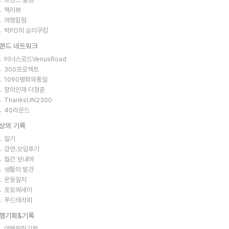
책리뷰
여행칼럼
박PD의 심리쿠킹
랜드 네트워크
비너스로드VenusRoad
300프로젝트
1090평화와통일
창의인재 더청춘
ThanksUN2300
40라운드
상의 기록
일기
강연.모임후기
월간 보내며
생활의 발견
운동일지
포토에세이
푸드테라피
행기획&기록
여행문화기획