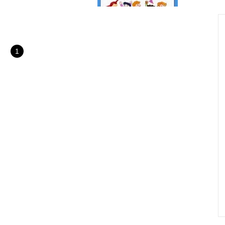
: 박현진, 강재신, 이혜미, 이
학교 1박 2일 캠프에서꿈을 찾
함께한 선생님들이 학교로 찾아가
만에 다시 만났다. 다문화 특성
이지만 참여하기로 했다. 교장선
1
요새 기술교육을 앞세운 특성화