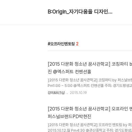
B:Origin_자기다움을 디자인합니다
오프라인멘토링
2
[2015 다문화 청소년 꿈사관학교] 코칭파티 by 퍼스널브랜드PD박현
진 @엑스퍼트 컨벤션홀
[2015 다문화 청소년 꿈사관학교] 코칭파티 by 퍼스널브랜
Pm1:00 ~ 5:00 @엑스퍼트 컨벤션홀 주최: 경기도평생교
영: 브랜드매니지먼트 엠유 / 후원: 사랑의 열매함께한 사람들 
강의&워크샵
2015.10.19
혜미, 이하은, 최유정, 황현지, 최윤지, 이소영멘토 : 이성빈
끝자락에서 만나 한바탕 꿈 이야기를 나눴던 친구들을 10월
예스로빅 퍼실리테이터 이혜미 샘의 진행으로 시작하는 멘
[2015 다문화 청소년 꿈사관학교] 오프라인 
에 한번 했던 예스로빅. 오늘은 더욱 신나게, I say YES
퍼스널브랜드PD박현진
연1. 이성빈 멘토의 '특별하지 않은 특별함' 특별한 사람은..
[2015 다문화 청소년 꿈사관학교] 오프라인 멘토링 by
2015.10.12.월 Pm4:30 @관산중학교 주최: 경기도평생