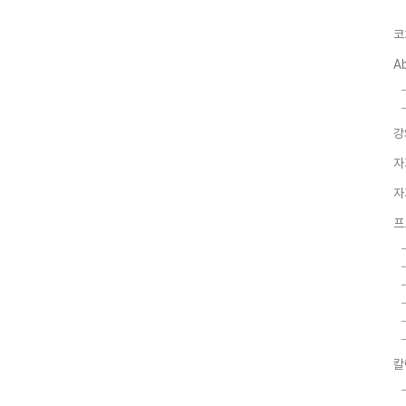
코
A
강
자
자
프
칼