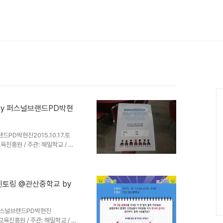
Ca
드PD박현진2015.10.17.토
육진흥원 / 주관: 해밀학교 / 운
: 조연심, 박현진, 강재신, 이
, 조현정, 김진향 8월말 여름의
 중순에 다시 만났다. 오프닝&
토와 함께하는 코칭파티.지난 번
멘토링 @관산중학교 by
!! 멘토의 미니강연과 미니워크숍 강
 퍼스널브랜드PD박현진
교육진흥원 / 주관: 해밀학교 / 운