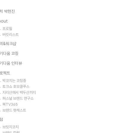
치 박현진
bout
프로필
버킷리스트
의&워크샵
기다움 코칭
기다움 인터뷰
로젝트
박코치는 코칭중
토크쇼 호모쿵푸스
지리산에서 백두산까지
퍼스널 브랜드 연구소
북TV365
브랜드 팟캐스트
럼
브릿지코치
브랜드 칼럼