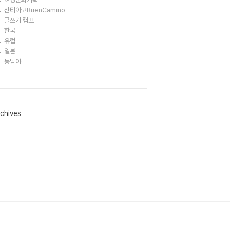
산티아고BuenCamino
글쓰기 캠프
한국
유럽
일본
동남아
chives