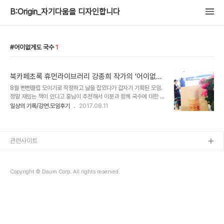
B:Origin_자기다움을 디자인합니다
어이없게도 국수
1
북카페초록 휴먼라이브러리 강종희 작가의 '어이없게
도 국수'
8월 뻔뻔클럽 모이기로 작정하고 날을 잡았다가 갑자기 기획된 모임.
정말 재밌는 책이 있다고 홍님이 추천해서 이분과 함께 국수에 대한 수
다를 하자는 취지였다가 최PD님의 아이디어가 보태져 국수도 먹자는
일상의 기록/강연.모임후기
2017.08.11
기획으로 나갔다. 그리하여 자연스럽게 북카페초록의 휴먼라이브러리
가 되었다. 강종희 님의 '어이없게도 국수!' 한참 인생이 힘들었을 때
유일한 위로가 되어주었던 것이바로 하루에 한끼 먹은 국수였다고. 그
러다 보니 책까지 쓰게 되었다고 한다. 책은 2014년에 출간 되었는데
관련사이트
무슨 사정인지 출간강연회를 하지 못했단다. 휴먼라이브러리가 자연
스러운 출간기념회가 되었다. 강작가님의 부모님, 남편과 아이들이 함
께 왔다. 특히 큰 아들이 여친과 함께 온다고 그게 가장 긴장된다던 작
Copyright © Daum Corp. All rights reserved.
가님 모습이 떠오른다. 혈관 속에 냉면 ..