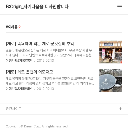
B:Origin_자기다움을 디자인합니다
아시유
2
[게로] 족욕하며 먹는 게로 군것질의 추억
일본 3대 온천으로 꼽히는 게로 지역 아니랄까봐, 무료 족탕 시설 무
자게 많다. 그러나 단연코 북적북적한 곳이 있었으니... [족욕 + 온천달
걀 + 기념품쇼핑]라고 써있는 곳. 이것이야말로 일타쌍피, 아니 일타
여행기획&기록/일본
2012.02.13
삼피...아닌가. 위치가 온천 중심가라는 최적의 입지조건 뿐 아니라, 기
념품과 보기 드문 먹거리도 있다는 것이 장점이다. 모락모락 뜨끈한 온
[게로] 게로 온천의 이모저모
천수가 흘러나오는 이곳은 무료 족탕. 따끈하게 발의 때를 불리며(?)
게로 명칭의 유래 개굴개굴... 개구리 울음을 일본어로 표현하면 '게로
TV시청을 하는 사람들. 이 족탕의 목적은 단연코 상품판매를 위함이
게로'라고 한다. 이름이 먼저 생기고 의미를 붙였겠지만 이 거리에는
다. 절대 물에 발만 담그고 뜨는 사람은 없으리~ 한쪽에서는 온천수에
개구리를 테마로 한 아이템이 눈에 띈다. 또 하나의 팁. B급 구르메 vs
여행기획&기록/일본
2012.02.13
서 따땃하게 덮혀지는 푸딩이 있다. 생 오뎅이 지긋이 끓어 다 익으면
G 구르메 B급 구르메는 고급 식재료나 일류 서비스에 의한 'A급' 요리
옆 칸으로 옮겨 타듯 다 익은 푸딩은 앞 칸으로 옮겨놓는다. 옹기종기
가 아닌 일상적이고 서민적인 그러나 맛있는 요리를 의미한다. 라멘,
모인 푸딩은 두 종류..
오코노미야키,다코야키, 우동, 소바, 카레, 덥밥류 등이 대표적이다. 이
런 식단을 게로시에서도 도입해 게로 구르메를 만들었다. 그런데 애석
관련사이트
하게도 '게로 구르메'는 부정적인 의미가 될수 밖에 없었다. 下呂에서
下의 의미는 토하다, 게워내다의 의미도 있다고 해서 음식과 연관한
타이틀로 어울리지 않았다. G급 구르메로 약칭한다고 한다. 크지 않은
Copyright © Daum Corp. All rights reserved.
도시이지만 곳곳에..