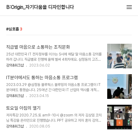
B:Origin_자기다움을 디자인합니다
심호흡
3
직급별 마음으로 소통하는 조직문화
25년 대한민국 IT 전자정부를 이끄는 S사에 매달 말 마음소통 강의를
하러 갑니다. 직급별로 진행해 올해 벌써 4회차에요. 삼청동의 고즈넉
한 곳에 4번째 왔어요. 그 사이 마른 풀밭의 정원이 초록색 정원으로
강의&워크샵
2023.06.02
변신해 있네요. 귀를 활짝 열어주시고, 마음으로 함께 해주셔서 신나는
시간을 보냈어요! 늘 긍정적인 피드백을 통해 성장하는 박코치를 만들
IT분야에서도 통하는 마음소통 프로그램
어 주시는 고마운 고객사입니다. 6월엔 뜨거운 에너지 꽉 채워서 만나
2023.03.29 @삼청동 블루웍스 블루밍의 마음소통 프로그램이 IT
요!
분야에도 통했습니다. 25여년 간 대한민국 IT 산업의 역사를 개척해
전자정부 시대를 선도해온 S사에 마음소통 워크샵을 진행하게 되었거
강의&워크샵
2023.04.15
든요. 지난달 김상임 대표 코치님의 강의를 들은 직원들의 적극적인 추
천으로 전 직원 대상의 프로그램으로 확대 되었어요. 저는 그 뒤를 이
토요일 아침의 열기
어 PM코치로 3월의 마지막을 달렸네요. 행복한 피드백을 받고 올해
저자특강 2020.7.25.토 am9-10시 @zoom 의 저자 김상임 코치
10회기의 워크숍이 모두 확정되었답니다!! S사를 시작으로 앞으로 IT
님 특강을 온라인으로 진행했습니다. PPT 공유하고 저자 혼자 강의를
중견기업들의 마음 건강을 위해 블루밍이 함께 달려보겠습니다.
했을거라 생각하셨다면 오산!! 참여자 모두가 코칭을 작접 받을 수 있
강의&워크샵
2020.08.05
는 그룹코칭의 장이 2시간 동안 열렸다는 사실입니다. 어디에도 저자
특강을 이렇게 하는 곳은 없을거에요. 내 마음을 알아봐주고, 상대와