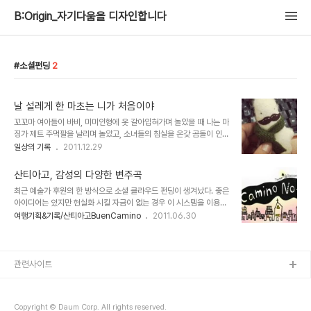
B:Origin_자기다움을 디자인합니다
소셜펀딩
2
날 설레게 한 마초는 니가 처음이야
꼬꼬마 여아들이 바비, 미미인형에 옷 갈아입혀가며 놀았을 때 나는 마
징가 제트 주먹팔을 날리며 놀았고, 소녀들의 침실을 온갖 곰돌이 인형
들로 장식할 때 내 침대는 베게하나, 이불이면 족했고, 사무실 책상에
일상의 기록
2011.12.29
쪼그마한 캐릭터 인형 한둘씩 놓인 옆자리와는 대조적으로 내 책상은
사무도구와 서류만 심플할 뿐 무미건조하기 짝이 없었다. 인형, 참 관
산티아고, 감성의 다양한 변주곡
심 없었다. 그런 내가....손바닥보다 작은 인형 하나를 받기 위해 무려
최근 예술가 후원의 한 방식으로 소셜 클라우드 펀딩이 생겨났다. 좋은
3개월을 기다렸다. 이 아이의 이름은 무스타쵸스. 남자중에 남자 마초
아이디어는 있지만 현실화 시킬 자금이 없는 경우 이 시스템을 이용한
캐릭터다. 소셜펀딩으로 무스타쵸 프로젝트에 후원하고서 애타게 무
다. 자신의 아이디어나 프로젝트를 소개해 다수의 후원을 받아 프로젝
여행기획&기록/산티아고BuenCamino
2011.06.30
스타쵸스가 오길 장장 3개월하고 열흘을 기다렸다가 드디어 오늘. 두
트를 이행 후 투자금을 돌려주는 대신 '리워드'로 보답하는 새로운 후
둥... 일단 마쵸 무스타쵸의 아이콘 콧수염으로 패키지를 통일한 점. 매
원 시스템이다. 그 리워드가 독특할수록 후원을 받을 가능성이 높아진
우 만족. 복고스타일의 촌스런..
다. 예를 들면 어느 밴드가 앨범 제작비용을 모금하는 프로젝트를 올리
고 후원금액에 따라 리워드를 차등 제공한다. 3만원 이상의 후원에는
관련사이트
공연초대를 6만원 이상의 후원에는 공연초대와 더불어 앨범 재킷에
후원자 이름을 넣어준달지. 6만원 이상은 공연중 이벤트를 해준달지.
부담스럽지 않은 금액으로 일상과 예술이 만나는 이벤트를 접하게 된
Copyright © Daum Corp. All rights reserved.
다. 나 또한 몇가지 프로젝트에 참여도 해보..