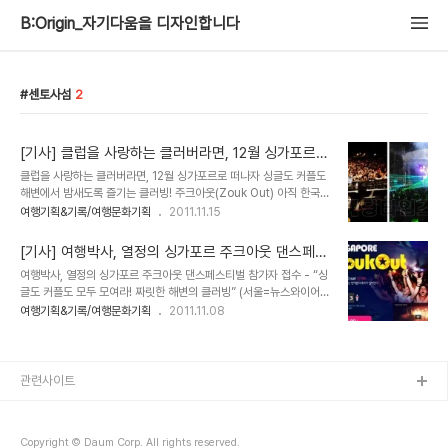
B:Origin_자기다움을 디자인합니다
센토사섬
2
[기사] 클럽을 사랑하는 클러버라면, 12월 싱가포르로
떠나자
클럽을 사랑하는 클러버라면, 12월 싱가포르로 떠나자 싱글도 커플도
해변에서 밤새도록 즐기는 클러빙! 주크아웃(Zouk Out) 아직 한국에
많이 알려지지는 않았지만, 클러빙을 즐기는 사람들에게는 많이 알려
여행기획&기록/여행문화기획
2011.11.15
진 '싱가포르 주크아웃 파티'. 올해 처음으로 여행박사가 싱글남녀들을
위한 '싱가포르 쥬크 아웃 파티' 상품을 출시했다. 12월 10일 싱가포
[기사] 여행박사, 열정의 싱가포르 주크아웃 댄스페스
르 센토사 해변에서는 쥬크아웃 파티가 열린다. 쥬크아웃 파티는 싱가
티벌 참가자 접수
여행박사, 열정의 싱가포르 주크아웃 댄스페스티벌 참가자 접수 - “싱
포르에서 유명한 나이트클럽인 쥬크에서 주최하는 야외 댄스 축제로,
글도 커플도 모두 모여라! 짜릿한 해변의 클러빙” (서울=뉴스와이어)
매년 세계 각국의 젊은이들이 참가한다. ▲ 출처 - 싱가포르관광청 싱
2011년 11월 07일 -- “열정의 싱가포르에서 나도 ‘짝’의 주인공!” 해
여행기획&기록/여행문화기획
2011.11.08
가포르항공 서포터즈 카페 싱가포르의 대표 나이트 스팟 ‘주크
외여행을 가면서 매력남, 매력녀들과 우연인 듯 필연인 듯 스쳐 지나가
(Zouk)’가 단 하루 실로소 해변으로 자리를 옮긴다. 주크 아웃은 지난
리란 낭만적인 상상을 빠뜨릴 순 없다. 벼르고 별러 떠난 여행에서, 비
2000년 9천명으로 시작한 ..
행기 옆 좌석 코골이 아저씨나 패키지투어 내내 자식 자랑에 목청 높이
는 아줌마들을 만난 적이 있다면 ‘주크 아웃(Zouk Out) 댄스뮤직 페
관련사이트
스티벌’을 주목해 보자. 12월의 싱가포르 센토사 해변. 일 년에 딱 한
번, 세계적인 유명 디제이들과 열정 가득한 젊은이들이 몰려든다. 싱가
포르를 대표하는 댄스 축제 ‘주크 아웃’은 아시아 댄스 뮤직과 클럽 문
Copyright © Daum Corp. All rights reserved.
화를 ..