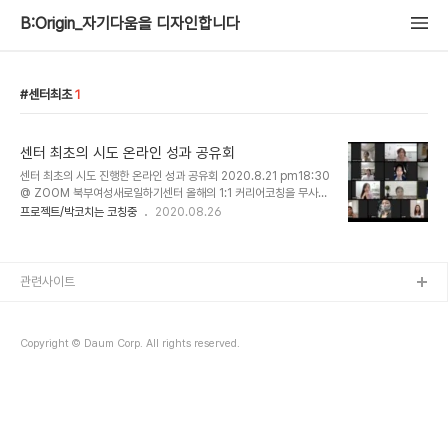
B:Origin_자기다움을 디자인합니다
센터최초
1
센터 최초의 시도 온라인 성과 공유회
센터 최초의 시도 진행한 온라인 성과 공유회 2020.8.21 pm18:30
@ ZOOM 북부여성새로일하기센터 올해의 1:1 커리어코칭을 무사히
마쳤다. 6월 첫 모임 때 책상위에는 투명 가림막이 설치된 테이블에
프로젝트/박코치는 코칭중
2020.08.26
널찍이 떨어져 앉아 마스크 쓰고 식사를 했던 당혹스런 기억이 있다.
마지막 성과공유회는 무사히 치를 수 있을까 걱정하며 대강당에서 하
기로 하다가 결국 오프라인 행사는 취소했다. 이대로 마무리 행사 없이
종료를 할수는 없었다. 담당자 선생님과 머리를 맞대고 고민했다. 온라
관련사이트
인 (Zoom) 행사로 해보자. 센터에서 최초로 시도하는 일이라 부담이
들지만 코치진과 참여진을 믿고 결행하겠다고 용기를 내주셨다. 그렇
게 아이디어를 쌓고 담당선생님이 며칠간 줌의 작동 메뉴얼을 학습하
Copyright © Daum Corp. All rights reserved.
시며 모든 행사를 준비하심. ..