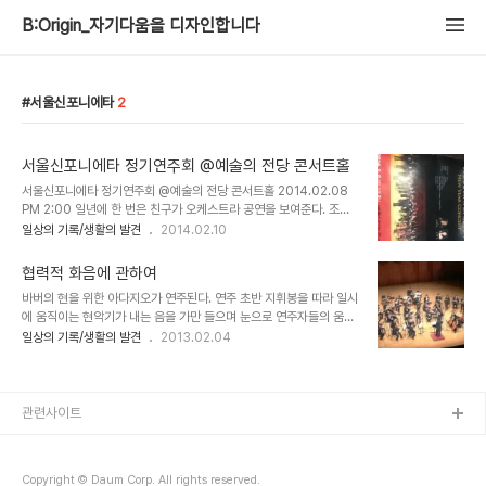
B:Origin_자기다움을 디자인합니다
서울신포니에타
2
서울신포니에타 정기연주회 @예술의 전당 콘서트홀
서울신포니에타 정기연주회 @예술의 전당 콘서트홀 2014.02.08
PM 2:00 일년에 한 번은 친구가 오케스트라 공연을 보여준다. 조율
의 시간을 견디면 이윽고 풍성한 음이 콘서트 홀을 가득 메운다. 바로
일상의 기록/생활의 발견
2014.02.10
이맛에 공연 제안에 응하게 된다. 종종 듣는 곤드레밥을 기본으로 둘이
서 무려 3인분을 시켜먹는다. 하루종일 눈이 싸락싸락했다. 따듯한 뱅
협력적 화음에 관하여
쇼 한자에 계피막대기를 저어가며 끈적한 뱅쇼를 마신다. 시간이 갈수
바버의 현을 위한 아다지오가 연주된다. 연주 초반 지휘봉을 따라 일시
록 입술도 검붉어지고, 사락눈덩이는 굵어졌다.
에 움직이는 현악기가 내는 음을 가만 들으며 눈으로 연주자들의 움직
임을 따라가고 있었다. 현을 켜느라 분주한 현악파트 넘어 맨 뒤 가운
일상의 기록/생활의 발견
2013.02.04
데, 팀파니스트의 단정히 모은 두 손이 보였다. 굳건한 깍지. 한 시간
반 동안 그이는 몇 분이나 연주에 가담할 수 있을 것인가. 제일 심심할
것 같은 연주자. 가운데 덩그러니 서서 저 사람은 연주 내내 무슨 생각
을 할까. 이런 생각을 하다 보니 움직임 없는 관악기 파트가 보인다. 그
관련사이트
리고 곧 관악이 음의 풍성함을 더하고, 팀파니의 웅장함이 가세하여 클
라이맥스에 이른다. 현의 화음에 관의 화음을 얹고 타악기로 방점을 찍
기 위해 그들은 기다렸다. 두 손을 모으고, 악기를 꼭 쥐고, 지휘자의
Copyright © Daum Corp. All rights reserved.
지휘봉 끝을 보며 ..