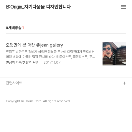
B:Origin_자기다움을 디자인합니다
새벽방송
1
오랫만에 본 마왕 @jean gallery
트럼프 방한으로 경비가 삼엄한 경복궁 주변에 미팅왔다가 코후비는
마왕 벽화에 이끌려 덜컥 전시를 봤다. 타투이스트, 플랜티스트, 포토
그래퍼 등 각자의 세계가 있는 22명의 아티스트가 자신의 언어로 마
일상의 기록/생활의 발견
2017.11.07
왕 신해철을 회상한다. 전시를 보는 동안 신해철을 곡들이 흘러나오고
20대 새벽 라디오로 즐겨듣던 고스트스테이션 속의 느끼한 저음의 마
왕의 목소리가 들릴 때는 살짝 울컥도 했던 것 같다. 그런 관람객을 주
최측에서도 고려했던지 마지막은 빵터짐으로 마무리 해주신다.
관련사이트
20cm는 족히 되 보이는 신발을 배경으로 전시의 thanks to 현수막
이 걸려있다.당신이란 사람 참...
Copyright © Daum Corp. All rights reserved.