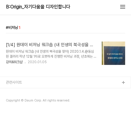
B:Origin_자기다움을 디자인합니다
비저닝
1
[1/4] 원데이 비저닝 워크숍 (내 인생의 북극성을 찾
아)
원데이 비저닝 워크숍 (내 인생의 북극성을 찾아) 2020.1.4.@동심
원 갤러리 작년 12월 1차로 오붓하게 진행한 비저닝 과정, 년초에는 신
청인원이 많아서 그룹으로 진행했다. 자기 인생의 비저닝을 설계하기
강의&워크샵
2020.01.05
위해 참여한 15분과 함께 알찬 8시간을 함께 했다. 이 프로그램은 후
반의 인생 비전 보드 설계를 꽃피우기 위해 과정 과정을 지나도록 설계
되었다 첫 시간은 자기성찰과 지난 인생을 돌아보고 이후에는 의미있
는 성과와 그 과정에서 발휘된 강점을 점검하고 마지막으로 그 두가지
관련사이트
를 토대로 미래 비전을 설계한다. 코치들은 그 비저닝이 너무 작지도
허황되지 않게 첼린지를 한다. 무수한 고민과 성찰끝에 완성된 비전 보
드를 들고 다함께 발표하고 축하하는 시간. 발표하는 분들의 얼굴에 만
Copyright © Daum Corp. All rights reserved.
족감이 스친다. 정말 신나고 재..