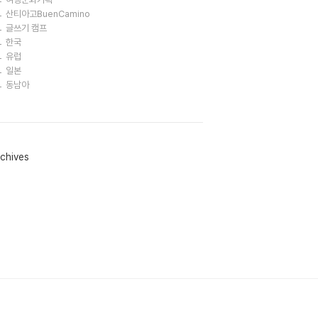
산티아고BuenCamino
글쓰기 캠프
한국
유럽
일본
동남아
chives