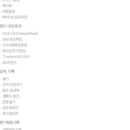
책리뷰
여행칼럼
박PD의 심리쿠킹
랜드 네트워크
비너스로드VenusRoad
300프로젝트
1090평화와통일
창의인재 더청춘
ThanksUN2300
40라운드
상의 기록
일기
강연.모임후기
월간 보내며
생활의 발견
운동일지
포토에세이
푸드테라피
행기획&기록
여행문화기획