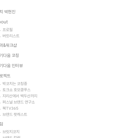
치 박현진
bout
프로필
버킷리스트
의&워크샵
기다움 코칭
기다움 인터뷰
로젝트
박코치는 코칭중
토크쇼 호모쿵푸스
지리산에서 백두산까지
퍼스널 브랜드 연구소
북TV365
브랜드 팟캐스트
럼
브릿지코치
브랜드 칼럼