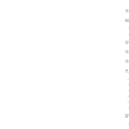
코
A
강
자
자
프
칼