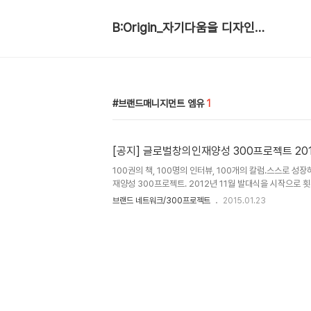
B:Origin_자기다움을 디자인합니다
브랜드매니지먼트 엠유
1
[공지] 글로벌창의인재양성 300프로젝트 20
100권의 책, 100명의 인터뷰, 100개의 칼럼.스스로 
재양성 300프로젝트. 2012년 11월 발대식을 시작으로 
올해도 300프로젝트의 힘찬 도약을 위해 2015년의 첫번
브랜드 네트워크/300프로젝트
2015.01.23
서 활발한 활동을 하고 계신 자문위원단의 도움을 받아 대
양성 프로젝트를 만들어가는 한 걸음을 시작한다.