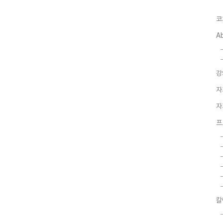
코
A
강
자
자
프
칼