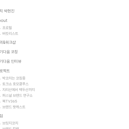
치 박현진
bout
프로필
버킷리스트
의&워크샵
기다움 코칭
기다움 인터뷰
로젝트
박코치는 코칭중
토크쇼 호모쿵푸스
지리산에서 백두산까지
퍼스널 브랜드 연구소
북TV365
브랜드 팟캐스트
럼
브릿지코치
브랜드 칼럼