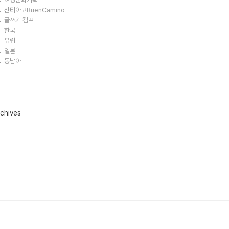
산티아고BuenCamino
글쓰기 캠프
한국
유럽
일본
동남아
chives