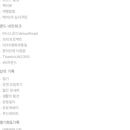
책리뷰
여행칼럼
박PD의 심리쿠킹
랜드 네트워크
비너스로드VenusRoad
300프로젝트
1090평화와통일
창의인재 더청춘
ThanksUN2300
40라운드
상의 기록
일기
강연.모임후기
월간 보내며
생활의 발견
운동일지
포토에세이
푸드테라피
행기획&기록
여행문화기획