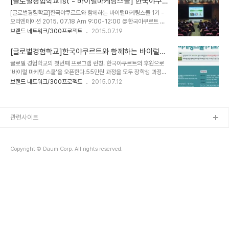
[글로벌경험학교1st - 바이럴마케팅스쿨] 한국야쿠르
350g 섭취할 것을 권장 한국: 야채를 하루 6-8회 섭취할 것을 권고
트와 함께하는 바이럴마케팅스쿨 - 오리엔테이션 공
[글로벌경험학교]한국야쿠르트와 함께하는 바이럴마케팅스쿨 1기 -
(한국 영양학회, 한국인 영양섭취 기준) 미국, 한국, 일본 3개국에서
지사항 정리 @한국야쿠르트 본사
오리엔테이션 2015. 07.18 Am 9:00-12:00 @한국야쿠르트 본
가장 측정가능한 기준이 일본의 1일 야채 350g이다.350g대체 얼
사 한국 야쿠르트의 후원으로 글로벌창의인재양성소가 주최하고 엠유
브랜드 네트워크/300프로젝트
2015.07.19
마큼이여? 궁금한건 못참는 퍼스널브랜드PD 그래서 찾아봤다. 요만
가 주관하는 바이럴마케팅 스쿨의 오리엔테이션을 진행했다.20명 모
큼의 쌈채소 꾸러미가 약 350g이라고. 저걸...하루에 다 먹을수 있단
집에 무려 4배수가 지원했기에 그리고, 그 지원사유가 워낙 절실했기
말여?아무리 야채를 좋아하는 사람이라..
[글로벌경험학교]한국야쿠르트와 함께하는 바이럴마
에 많은 분에게 기회를 드리고자 2배수를 선발했다. 바이럴 마케팅 스
케팅스쿨 1기 모집
글로벌 경험학교의 첫번째 프로그램 런칭. 한국야쿠르트의 후원으로
쿨은 한국 야쿠르트 '하루야채'가 나온지 10년, 5,000억병 판매 돌
'바이럴 마케팅 스쿨'을 오픈한다.55만원 과정을 모두 장학생 과정으
파 기념으로 하루 권장량 캠페인 바이럴 마케팅을 하기 위해 기획되었
로 운영하게 되었다. 장학생에겐 무료 교육과 기업의 실무를 경험하는
브랜드 네트워크/300프로젝트
2015.07.12
다.마케팅/브랜드 전문가에게 배우면서 기업의 브랜드를 직접 홍보하
기회를, 기업은 참여자에게 기회를 제공하는 사회공헌의 의미를. 서로
는 시스템이다. 우리에게 콘텐츠 생성능력이 중요함을 강조하기 위해
윈윈하는 프로그램!.자 어서 신청하세요~~ (주)MU에서 주관하고 한
오프닝에서 오쓰카 에이지를 인용했다. 일본의..
국야쿠르트와 300프로젝트에서 후원하는글로벌 경험학교 첫번째 프
로그램!바이럴마케팅스쿨 1기를 모집합니다. 한국야쿠르트 '하루야
관련사이트
채'가 출시 10년만에 5000억 판매를 돌파하여 그 기념으로지속적인
하루야채와 하루권장량 캠페인을 지향하기 위해 바이럴 마케팅 스쿨
을 오픈하였습니다. 총 6주간 마케팅 전문교육과 현장 실습으로 실전
Copyright © Daum Corp. All rights reserved.
형 마케팅 인재로 성장할 기회!300프로젝트 도전자 ..