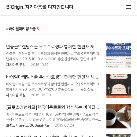
B:Origin_자기다움을 디자인합니다
바이럴마케팅스쿨
5
안중근브랜딩스쿨 우수수료생과 함께한 한만재 셰프
의 9프로젝트 5번째 @ 춘천산토리니
안중근브랜딩스쿨 우수수료생과 함께한 한만재 셰프의 9프로젝트 3
번째 이야기2015.10.18 Am 11:30 @춘천산토리니 한만재 셰프의
10월의 나인프로젝트는 안중근브랜딩스쿨 우수수료자와 함께합니다.
자기다움 코칭
2015.10.19
매월 나인프로젝트를 진행한지 벌써 5번째다. 그런데 이번 나인프로
젝트는 특별히 더 기대되었다. 나인프로젝트 전 한만재 셰프의 메뉴 구
바이럴마케팅스쿨 우수수료생과 함께한 한만재 셰프
성을 내가 가장 먼저 듣는데,이번 메뉴는 대부분 처음 선보이는 것들이
의 9프로젝트 3번째 @ 춘천산토리니
바이럴마케팅스쿨 우수수료생과 함께한 한만재 셰프의 9프로젝트 3
었다.이 포스팅을 읽는 분들은 상상할 수 있을 것이다. 한만재 셰프가
번째 이야기2015.08.30 Pm2:00 @춘천산토리니 춘천 산토리니
메뉴를 하나씩 써낼때마다, 내가 흥분가 감탄으로 읽어가는 것을... 일
한만재 셰프의 나인프로젝트 3번째 파인다이닝 시작되었다.나인 프로
자기다움 코칭
2015.08.30
요일 여유로운 오전의 화창한 가을 아침. 조금 이른 브런치를 즐기기
젝트는 9가지 분야의 초대손님을 9번 초대하여 한만재 셰프가 제안하
위해 11시부터 나인프로젝트 룸을 꾸몄다. 하얀 접시와 푸른색 청아한
는 코스요리를 즐긴다. 파인다이닝을 꿈꾸는 셰프는 이 프로젝트를 통
물병이 더욱 식욕을 자극한다. 호..
[글로벌경험학교]한국야쿠르트와 함께하는 바이럴마
해 점점 새로운 코스요리를 정기적으로 선보이며 실력을 다져가는 중
케팅스쿨 - 나의 하루야채 섭취량은?
한국야쿠르트 하루야채 출시 10년, 5천억병 판매돌파기념으로 하루
이다. 6주동안 함께 한 참여자들과 소감을 나누는 시간을 가졌다."지
권장량 캠페인 바이럴을 위한 바이럴마케팅스쿨을 진행중이다. 한국
금 제 나이에 이런 경험을 할수 있는 사람이 얼마나 될까요? 귀한 경험
야쿠르트 하루야채 웹사이트에 들어가보았더니, 주요 선진국에서 국
브랜드 네트워크/300프로젝트
2015.07.24
을 주셔서 감사합니다." 9월의 초대손님은 바이럴마케팅스쿨 우수수
민건강을 위해 표기한 야채 1일 섭취 권장량 정보가 보였다. 미국: 하
료자와 함께했다. 6주간 100%출석에 과제까지 완벽히 제출한 장학
루 2.5컵의 야채를 섭취할 것을 권장 (농무부)일본: 1일 야채를
생으로 최종 5명이 선발되었다. 셰프가 직접 나와..