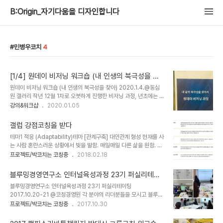
B:Origin_자기다움을 디자인합니다
민병우코치
4
[1/4] 원데이 비저닝 워크숍 (내 인생의 북극성을 찾
아)
원데이 비저닝 워크숍 (내 인생의 북극성을 찾아) 2020.1.4.@동심
원 갤러리 작년 12월 1차로 오붓하게 진행한 비저닝 과정, 년초에는 신
청인원이 많아서 그룹으로 진행했다. 자기 인생의 비저닝을 설계하기
강의&워크샵
2020.01.05
위해 참여한 15분과 함께 알찬 8시간을 함께 했다. 이 프로그램은 후
반의 인생 비전 보드 설계를 꽃피우기 위해 과정 과정을 지나도록 설계
갤럽 강점코칭을 받다
되었다 첫 시간은 자기성찰과 지난 인생을 돌아보고 이후에는 의미있
테마1 적응 (Adaptability)테마 [관계구축] 대인관계 형성 현재를 사
는 성과와 그 과정에서 발휘된 강점을 점검하고 마지막으로 그 두가지
는 사람 혼란스러운 상황에서 빛을 발함. 매일매일 다른 삶을 원함. 테
를 토대로 미래 비전을 설계한다. 코치들은 그 비저닝이 너무 작지도
마2수집 (Input)테마 [전략사고] 정보를 받아들이고 생각하는 방법
프로젝트/박코치는 코칭중
2018.02.18
허황되지 않게 첼린지를 한다. 무수한 고민과 성찰끝에 완성된 비전 보
각종 정보를 수집(뭔가 더 알고 싶다.) 호기심, 끊임없이 모으고 정리
드를 들고 다함께 발표하고 축하하는 시간. 발표하는 분들의 얼굴에 만
모은 정보를 나눠주는 걸 좋아함. 테마3 발상 (Ideation)테마 아이디
족감이 스친다. 정말 신나고 재..
블루밍경영연구소 인터널육성과정 23기 퍼실리테이
어, 전혀 상관없어 보이는 현상들에서 연관성을 찾아냄. 발상을 위해
팅
블루밍경영연구소 인터널육성과정 23기 퍼실리테이팅
마음의 창을 열어놓기 테마4 지적사고 (Intellection)테마 내적 성찰
2017.10.20-21 @코칭경영원 각 분야의 리더분들을 모시고 블루밍
과 지적토론을 좋아함. 생각하는 것 자체를 즐김 읽고 분석하는 것을
경영연구소 정규과정인 인터널 코치 육성과정 23기가 진행되었다. 양
프로젝트/박코치는 코칭중
2017.10.30
좋아함. 테마5 심사숙고 (Deliverative)테마 [실행] 일을 실행하는
일간 18시간의 하드한 교육을 잘 마쳤다. 수료자들이 선물한 김상임
방법 신중한 의사결정. 위험요소를 하나하나 꺼내서 불빛..
코치님께 선물을 주었다. “김상임코치는 00다.” 다양한 내용이 있었