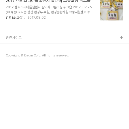
2017 캠퍼스리바틀챌린지 발대식 그룹코칭 워크숍
는데, 그 중에 경락마사지가 눈에 띈다. “김상임 코치는 경락마사지다.
2017 캠퍼스리바틀챌린지 발대식 그룹코칭 워크숍 2017. 07.26
왜냐하면 아프지만 시원하기 때문이다.”
(6H) @ 포시즌 팬션 환경부 후원, 환경순환자원 유통지원센터 주관,
플랜미 비앤씨 기획.'2017 캠퍼스 리바틀 챌린지'발대식 캠프에서 블
강의&워크샵
2017.08.02
루밍코칭연구소와 함께 그룹코칭 워크샵을 진행했다. 리바틀 챌린지
는 빈병보증금제도를 널리 알리는 캠페인으로 4년째 운영되고 있다.
올해는 60여명의 활기찬 대학생들과 6개월의 프로젝트를 진행한다.
오늘은 처음 만난 참여자들이 그룹코칭워크샵을 통해 팀을 만든다. 빈
관련사이트
병과 제대로 썸타러 온 참여자들, 무시무시한 폭염, 그보다 더한 그들
의 열정을 기록한다. 블루밍코칭연구소 김상임 왕코치님, 민병우 수석
코치님, 그리고 박현진 코치가 함께했다. 코칭이란, 상대가 바라는 목
Copyright © Daum Corp. All rights reserved.
표를 위해 자발적으로 행동할 수 있도..