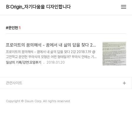
B:Origin_자기다움을 디자인합니다
문인헌
1
프로이트의 꿈의해석 - 꿈에서 내 삶의 답을 찾다 2강
@고전학교 문인헌
프로이트의 꿈의해석 - 꿈에서 내 삶의 답을 찾다 2강 2018.1.19 @
고전학교 문인헌 무의식의 모형은 어떤 형태일까? 무의식 안에는 기억
의 집합체, 즉 경험한 모든 것이 있다. 감정, 욕망의 덩어리가 있을것으
일상의 기록/강연.모임후기
2018.01.20
로 여겨졌으나 아니다. 과학적으로 움직이는 덩어리 같은 무엇이다. 프
로이트는 이를 '사물표상'이라고 한다. 이날은 표상분석이란 무엇인가
에 대해 알게되었다. 인간의 가장 큰 특징은 '언어'를 사용하는 것이다.
꿈 또한 언어로 표현된다. 단어의 의미를 자유연상해 분석하는 과정을
관련사이트
1898년 논문에서 밝힌 고유명사의 망각에 대한 이야기로 잊어버린
이름과 억압된 주제의 연관방식을 도해로 밝혀낸다. 음절을 분석해가
며 해석하는 이것이 정신분석인가 싶어 나를 비롯한 수강생들은 표상
Copyright © Daum Corp. All rights reserved.
분석의 이론을 들으면서 약간의..