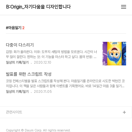
B:Origin_자기다움을 디자인합니다
마음일기
2
다중이 다스리기
감정: 화가 올라온다. 이유: 도무지 세팅의 방법을 모르겠다. 시간이 너
무 많이 걸린다. 원하는 것: 이 기능을 마스터 하고 싶다. 몸의 반응: 부
들부들 떨림 성찰 : 커뮤니티에 질문을 올렸다. 어떤 분의 답에 손뼉을
일상의 기록/일기
2020.12.10
세게 쳤다. ‘돈을 받았으니 하셔야죠.’ 회복탄력성을 기다린다. 감정:
초초하다. 이유: 시간은 가는데 시작할 엄두가 안난다. 원하는 것 : 고
발표를 위한 스크립트 작성
객이 확인 전에 마치고 싶다. 몸의 반응: 스트레스로 아이스크림 퍼먹
코칭 컨페스티벌을 발표 스크립트를 작성해 본다. 마음일기를 온라인으로 시도한 박현진 코
었다. 성찰 : 스트레스 받으면 막 먹고 싶구나. 마음을 보살핀다. 감정:
치입니다. 이 책을 읽은 사람들과 함께 이벤트를 기획했어요. 바로 14일간 마음 3줄 일기를
희열을 느낀다. 이유: 드디어 원하던 기능과 디자인을 구현했다. 원하
매일 함께 쓰는 것이었습니다. SNS로 모집을 했고 총 32명이 신청하셨고요, 마음일기를 잘
일상의 기록/일기
2020.11.05
는 것: 빨리 완성하고 싶다. 몸의 반응: 환희로 폴짝 폴짝 뛰었다. 성찰:
쓸수 있도록 가이드 영상을 제작해 보여드렸습니다. 각자 다양한 방법으로 자신의 마음을 알
넘 고생해서 안하고 싶었는데 들인 시간이 아까워 본전생각난다. ..
아차림 하셨습니다. 마음 세줄을 손으로 한자한자 적어서 사진으로 인증하는 분도 계셨고,
그날의 마음을 대변하는 이미지를 찾아 함께 업로드 하신 분들도 계셨어요. 서로의 마음을
매일 털어 놓다보니 그 마음에 공감하는 덧글이 달렸습니다. 긍정적인 마음에는 함께 즐거워
관련사이트
하는 덧글이, 힘든 마음에는 어려움에 공감하고 응원하는 덧글들이 달렸습다. 이 모습을 보..
Copyright © Daum Corp. All rights reserved.