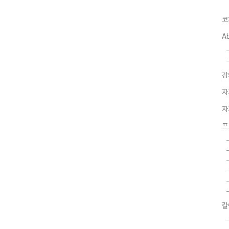
코
A
강
자
자
프
칼