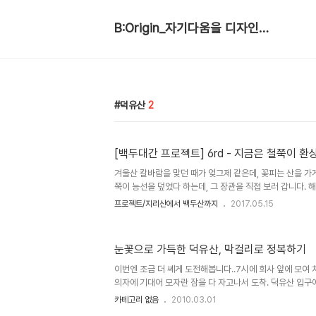
B:Origin_자기다움을 디자인합니다
덕유산
2
[백두대간 프로젝트] 6rd - 지금은 철쭉이 
겨울산 칼바람을 맞던 때가 엊그제 같은데, 꽃피는 산을 가
쭉이 능선을 덮었다 하는데, 그 장관을 직접 보러 갑니다. 
는길 덕유산권역 산행 안내 1. 일시 : 2017-05-28(일) 백
프로젝트/지리산에서 백두산까지
2017.05.15
코스 : 백두대간 9구간 육십령에서 삿갓재골까지(km) □ 육
(2.95km) → 서봉 → 남덕유산(4km) → 월성재 (1.2km
리 12.6km 3. 뒷풀이 장소 : 협의하여 현지에서 결정함 □
눈꽃으로 가득한 덕유산, 막걸리로 정복하기
0072) : 오리 고기 및 닭백숙 □ 위치 : 경남 거창군 북상면
물 안내 □ 개인 준비 - 봄 여..
이번엔 조금 더 쎄게 도전해봅니다..7시에 회사 앞에 모여 
의자에 기대어 모자란 잠을 다 자고나서 도착. 덕유산 입구에
여명이 한데 모여 산행을 시작합니다. 이번엔 준비도 꽤 다
카테고리 없음
2010.03.01
과 바나나가 제공됬으며 비상식량으로 빵과 과일쥬스마져 제