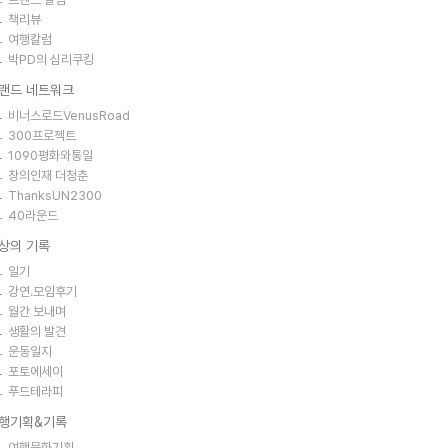
책리뷰
여행칼럼
박PD의 심리쿠킹
랜드 네트워크
비너스로드VenusRoad
300프로젝트
1090평화와통일
창의인재 더청춘
ThanksUN2300
40라운드
상의 기록
일기
강연.모임후기
월간 보내며
생활의 발견
운동일지
포토에세이
푸드테라피
행기획&기록
여행문화기획