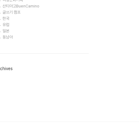
산티아고BuenCamino
글쓰기 캠프
한국
유럽
일본
동남아
chives