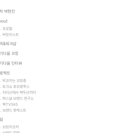
치 박현진
bout
프로필
버킷리스트
의&워크샵
기다움 코칭
기다움 인터뷰
로젝트
박코치는 코칭중
토크쇼 호모쿵푸스
지리산에서 백두산까지
퍼스널 브랜드 연구소
북TV365
브랜드 팟캐스트
럼
브릿지코치
브랜드 칼럼