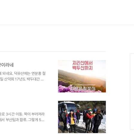
Ca
환상이라네
게 되네요. 덕유산에는 연분홍 철
해밀 산악회 17년도 백두대간 가
두대간 남덕유산(1,507.4m) 2.
십령(2.28km) → 할미봉
) →삿갓골재(3.4km) = 전체 거
 용희네 가든(055-945-
 덕유 월성로 1230-14 4. 준비
차로 3시간 이동. 목이 부러져라
서 부산팀과 합류. 그렇게 50
양했습니다. 버스 안에서는 김밥
공됐던 것이지요. 그리고 쫌 큰