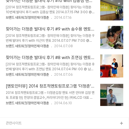
찾아가는 더청춘 발대식 후기 #10 with 김종삼 멘토
청춘들을 위해 도움을 주실 스카이 아카데미 최해련 대표님의 장소 협
@영산대학교 by 퍼스널브랜드PD 박현진
[2014 창조적멘토링프로그램- 창의인재 더청춘] 찾아가는 더청춘
찬으로 더청춘 발대식을 진행하게 되었다. 퍼스널브랜드PD 박현진의
10번째 발대식 후기 with 김종삼 멘토 2014.07.15 PM 3:00 @
오프닝으로 발대식을 시작했다. 청년위원회 권우성 팀장의 인사말.
영산대학교 해운대캠퍼스by 엠유MU 조연심, 강정은, 손대희, 박현
브랜드 네트워크/창의인재 더청춘
2014.07.16
2030청년들의 꿈을 위해 함께 뛰는 청년위원회가 되겠다는 말을 남
진, 윤빛나 2014년 7월 10일 목요일 오후 3시 부산 영산대학교 해운
겼다. 곧이어 진행된 조연심 대표의 특강.[일의 미래, 내 이름으로 사는
대캠퍼스에서 창의인재더청춘 발대식이 진행되었다. 렌트브레인의 김
법. 퍼스널 브랜드..
찾아가는 더청춘 발대식 후기 #9 with 송수용 멘토
종삼 대표멘토와 함께 40여 명의 멘티가 함께 활동하게 된다. 부산의
@DID드림캠프 by 퍼스널브랜드PD 박현진
[2014 창조적멘토링프로그램- 창의인재 더청춘] 찾아가는 더청춘 9
또다른 멘토 이부승 코치의 제자 전성곤 멘티의 제안으로 이사벨 중학
번째 발대식 후기 with 이근미 멘토 2014.07.07 PM 7:00 @
교 학생 30여명도 참여했다. 퍼스널브랜드PD 박현진의 오프닝으로
DID드림캠프by 엠유MU 조연심, 강정은, 손대희, 박현진, 윤빛나 아
브랜드 네트워크/창의인재 더청춘
2014.07.08
시작했다. 청년위원회 권우성 팀장은 2030 청년들과 함께 고민하고
홉번째 찾아가는 더청춘. 제일 먼저 멘티를 맞이하는 윤빛나 매니저.
답을 찾아가는 청년위원회가 되고자 한다며청년들이 자신의 꿈을 이
꼼꼼히 출석과 유인물을 체크한다. 퍼스널브랜드PD 박현진의 진행으
룰 수 있도록 지원하겠다는 약속..
찾아가는 더청춘 발대식 후기 #8 with 조연심 멘토
로 발대식이 시작되었다. 오프닝은 아래의 예로 시작했다."여러분이
@남서울대학교 by 퍼스널브랜드PD 박현진
[2014 창조적멘토링프로그램- 창의인재 더청춘] 찾아가는 더청춘 8
면접관이라면 어떤 사람을 채용하시겠습니까? 뽑아만 주면 뼈를 묻겠
번째 발대식 후기 with 조연심 멘토 2014.07.04 PM :00 @ 남서
다는 사람과 이 곳에 오기위해 어떤 책을 읽었고, 어떤 사람을 만났고,
울대학교by 엠유MU 조연심, 강정은, 손대희, 박현진, 윤빛나 공식적
브랜드 네트워크/창의인재 더청춘
2014.07.06
어떤 생각을 했었는지를 한 눈에 알아볼 수 있게 글로 썼습니다. 이 모
으로 발대식 전체 진행 데뷔 무대였는데, 부담스러울 정도로 강의장이
든 것은 온라인에서 확인할 수 있습니다. 하는 사람중에서요. 더청춘
멋있었다. 왼소에 든건 진행 원고 깨알같이 원고를 써서왔는데, 원고
프로젝트는 바로 두번째 ..
[멘토인터뷰] 2014 창조적멘토링프로그램 '더청춘' -
쓰지말고 굵직한 진행만 하자는 교훈을 얻었다. 원고에 의존하느라 기
한양대학교 김창 교수 by 퍼스널브랜드PD 박현진
2014 창조적멘토링프로그램 – 더청춘김창 멘토 서면 인터뷰 김창 멘
계적으로 읽게 되더라는. 대통령직속 청년위원회 소개영상을 본 후 권
토 프로필 현) 한양대 겸임교수_커리어디자인 현) ㈜KLCD 대표 ㈜
우성 팀장의 인사말과 위촉장 수여식이 진행되었다.2030 청춘들에
심테크시스템 이사/ThinkWise아카데미 원장/경력관리 ㈜아테코코
브랜드 네트워크/창의인재 더청춘
2014.06.10
게 진정으로 필요한 일을 하기 위해 함께 뛰며 청년들이 꿈을 이룰 수
리아/리헥트해리슨(경력관리 수석컨설턴트취업사이트 ㈜휴먼피아
있도록 노력하는 청년위원회가 되겠다는 말을 남겼다. 조연심 대표멘
(창업/경영) ㈜한인포텍 (마케팅 이사), ㈜퓨처인포넷(기획/교육) 아
토에게 위촉장을 수여했다. 이..
시안컨설팅㈜ - 경영전략 컨설턴트㈜우리투자증권 - 주식/채권 영
업 ROTC 육군 중위 전역 (25기) [저서]‘네 직업 네가 책임져라’ [청
관련사이트
림출판] - 경력관리 관련 책국민대학교 1~4학년 취업지도 매뉴얼KT