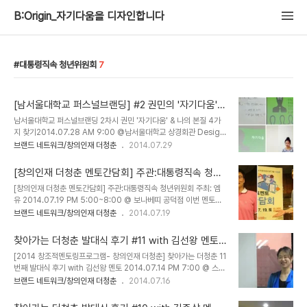
B:Origin_자기다움을 디자인합니다
대통령직속 청년위원회
7
[남서울대학교 퍼스널브랜딩] #2 권민의 '자기다움'
& 나의 본질 4가지 찾기
남서울대학교 퍼스널브랜딩 2차시 권민 '자기다움' & 나의 본질 4가
지 찾기2014.07.28 AM 9:00 @남서울대학교 상경회관 Design
성균관대학교 허옥엽 권 민의 [자기다움] - 남서울대학교 관광경영학
브랜드 네트워크/창의인재 더청춘
2014.07.29
과 14학번 허아현 멘티가 했다.우리는 원본으로 태어나 복사본으로 죽
어간다. 당신은 누구의 복사본인가. * 자기다움이란? 나와 동일시 되
[창의인재 더청춘 멘토간담회] 주관:대통령직속 청년
는 것, 나의 상징 창의성 - 자기다움을 구축할 수 있는 최고의 길. * 자
위원회 주최: 엠유 @보나베띠 공덕점
[창의인재 더청춘 멘토간담회] 주관:대통령직속 청년위원회 주최: 엠
기다움이 아닌 것. 좋아하는 것, 잘하는것.-> 환경에 의해 만들어짐.
유 2014.07.19 PM 5:00~8:00 @ 보나베띠 공덕점 이번 멘토간
가변적, 더 잘하는 사람이 나타날수 있고, 싫증이 난다. 비교 - 자기가
담회는 대표멘토들간의 교류와 대표멘토들의 멘토링 프로그램 노하우
브랜드 네트워크/창의인재 더청춘
2014.07.19
치, 자기다움이 없어지고 자기 부패가 진행 소유한것 * 새벽거인 되기.
에 대한 공유를 목적으로 진행되었다. [출처] 창의인재 더청춘, 전국
새벽이란 미래다. 급하지 않고 중요한 일 하기 감사하기 이름처럼 살기
대표멘토들과 함께 한 멘토링간담회 @보나베띠 공덕역점|작성자 리
거듭남..
찾아가는 더청춘 발대식 후기 #11 with 김선왕 멘토
얼리스트 손대희 ● 프로그램 (총 180분)05. 오프닝20. 멘토들의 2
@대구 스카이 아카데미 by 퍼스널브랜드PD 박현진
[2014 창조적멘토링프로그램- 창의인재 더청춘] 찾아가는 더청춘 11
분 스피치05. 청년위원회 & 총괄기획 조연심 인사말10. 더청춘 현재
번째 발대식 후기 with 김선왕 멘토 2014.07.14 PM 7:00 @ 스카
상황 공유20. 더청춘의 모체 300프로젝트/ 참여자 대학생 김종오의
이 아카데미by 엠유MU 조연심, 강정은, 손대희, 박현진, 윤빛나 대구
브랜드 네트워크/창의인재 더청춘
2014.07.16
멘티입장 60. 멘토들의 멘토링 프로그램 및 멘티관리 노하우 공유
시내 동성로에 위치한 스카이아카데미는 전국에서 가장 많은 항공 승
40. 식사 및 네트워킹20. 앞으로의 일정 및 공지사항 전달 & 단체사
무원을 배출하고 있는 전설적인 학원이다. 김선왕 멘토와 함께 2030
진 프로그램 시작 전 포토..