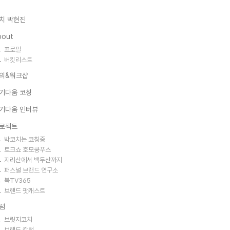
치 박현진
bout
프로필
버킷리스트
의&워크샵
기다움 코칭
기다움 인터뷰
로젝트
박코치는 코칭중
토크쇼 호모쿵푸스
지리산에서 백두산까지
퍼스널 브랜드 연구소
북TV365
브랜드 팟캐스트
럼
브릿지코치
브랜드 칼럼