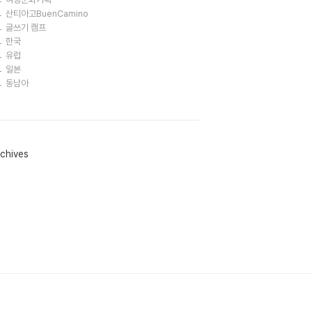
산티아고BuenCamino
글쓰기 캠프
한국
유럽
일본
동남아
chives