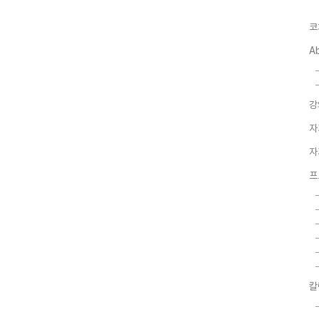
코
A
강
자
자
프
칼