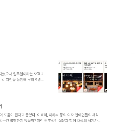
Ca
공지했으나 일주일이라는 모객 기
 각 지인을 동원해 무려 9명이
 모객의 설움을 타파하고자 무려
쉐프 섭외라는 무기를 장착. 모객
메인에 노출되고야 말았다. 집밥
기
998f000091 그리고 음식이 너무
비하기에 이른다.결과는.....
이 도움이 된다고 들었다. 이효리, 이하늬 등의 여자 연예인들의 채식
못먹는건 불행하지 않을까? 이런 원초적인 질문과 함께 채식의 세계가
 마실러 노보라 소개 - 9년차 채식인 - 채식의사들의 모임 베지닥
 마실러 보라양이 추천하는 채식전문레스토랑 효소애. 워낙 인기가 많