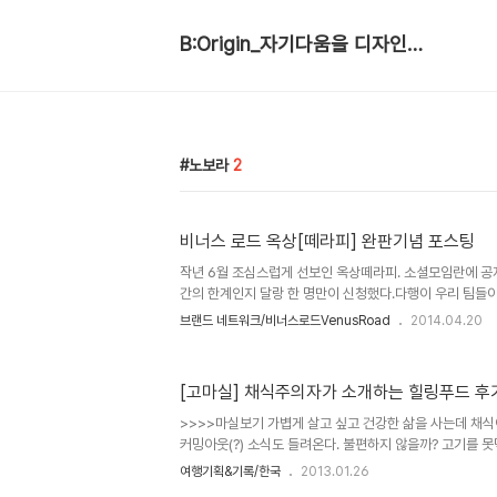
B:Origin_자기다움을 디자인합니다
노보라
2
비너스 로드 옥상[떼라피] 완판기념 포스팅
작년 6월 조심스럽게 선보인 옥상떼라피. 소셜모임란에 
간의 한계인지 달랑 한 명만이 신청했다.다행이 우리 팀들이
라는 인원으로 즐겁게 지냈던 기억. 올해 4월. 지난번 1인
브랜드 네트워크/비너스로드VenusRoad
2014.04.20
2주 전이라는 기나긴 모객 기간과, 그때와는 달리 미모의 
인원 8명에 도전한다.무려 집밥추천이라는 딱지까지 붙어 
의 옥상 떼라피 바로 가기 -
[고마실] 채식주의자가 소개하는 힐링푸드 후
http://www.zipbob.net/pro/53481212e76f68
약한거 아닐까 하는 조심스런 예측에 급기야 음식차림을 재정
>>>>마실보기 가볍게 살고 싶고 건강한 삶을 사는데 채식
음식 문구와 사진을 바꾸고 바로!! 8명 ..
커밍아웃(?) 소식도 들려온다. 불편하지 않을까? 고기를 
궁금해졌다. 궁금함으로 시작되어 마실러 섭외까지 이어졌다.
여행기획&기록/한국
2013.01.26
터 오거나이저 - 대안의료 홍보 회사 메디브랜드 연구소장