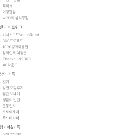
책리뷰
여행칼럼
박PD의 심리쿠킹
랜드 네트워크
비너스로드VenusRoad
300프로젝트
1090평화와통일
창의인재 더청춘
ThanksUN2300
40라운드
상의 기록
일기
강연.모임후기
월간 보내며
생활의 발견
운동일지
포토에세이
푸드테라피
행기획&기록
여행문화기획