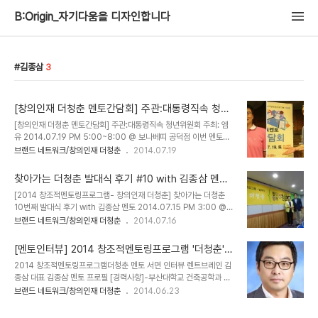
B:Origin_자기다움을 디자인합니다
김종삼
3
[창의인재 더청춘 멘토간담회] 주관:대통령직속 청년
위원회 주최: 엠유 @보나베띠 공덕점
[창의인재 더청춘 멘토간담회] 주관:대통령직속 청년위원회 주최: 엠
유 2014.07.19 PM 5:00~8:00 @ 보나베띠 공덕점 이번 멘토간
담회는 대표멘토들간의 교류와 대표멘토들의 멘토링 프로그램 노하우
브랜드 네트워크/창의인재 더청춘
2014.07.19
에 대한 공유를 목적으로 진행되었다. [출처] 창의인재 더청춘, 전국
대표멘토들과 함께 한 멘토링간담회 @보나베띠 공덕역점|작성자 리
찾아가는 더청춘 발대식 후기 #10 with 김종삼 멘토
얼리스트 손대희 ● 프로그램 (총 180분)05. 오프닝20. 멘토들의 2
@영산대학교 by 퍼스널브랜드PD 박현진
[2014 창조적멘토링프로그램- 창의인재 더청춘] 찾아가는 더청춘
분 스피치05. 청년위원회 & 총괄기획 조연심 인사말10. 더청춘 현재
10번째 발대식 후기 with 김종삼 멘토 2014.07.15 PM 3:00 @
상황 공유20. 더청춘의 모체 300프로젝트/ 참여자 대학생 김종오의
영산대학교 해운대캠퍼스by 엠유MU 조연심, 강정은, 손대희, 박현
브랜드 네트워크/창의인재 더청춘
2014.07.16
멘티입장 60. 멘토들의 멘토링 프로그램 및 멘티관리 노하우 공유
진, 윤빛나 2014년 7월 10일 목요일 오후 3시 부산 영산대학교 해운
40. 식사 및 네트워킹20. 앞으로의 일정 및 공지사항 전달 & 단체사
대캠퍼스에서 창의인재더청춘 발대식이 진행되었다. 렌트브레인의 김
진 프로그램 시작 전 포토..
[멘토인터뷰] 2014 창조적멘토링프로그램 '더청춘' -
종삼 대표멘토와 함께 40여 명의 멘티가 함께 활동하게 된다. 부산의
김종삼 대표 by 퍼스널브랜드PD 박현진
2014 창조적멘토링프로그램더청춘 멘토 서면 인터뷰 렌트브레인 김
또다른 멘토 이부승 코치의 제자 전성곤 멘티의 제안으로 이사벨 중학
종삼 대표 김종삼 멘토 프로필 [경력사항]-부산대학교 건축공학과 졸
교 학생 30여명도 참여했다. 퍼스널브랜드PD 박현진의 오프닝으로
업, 부경대학교 대학원 기술경영 MOT 과정 -롯데건설 건축기사 -부
브랜드 네트워크/창의인재 더청춘
2014.06.23
시작했다. 청년위원회 권우성 팀장은 2030 청년들과 함께 고민하고
동산 개발 및 분양본부장 역임 -외식업체 헬로우스시 신사업 기획 및
답을 찾아가는 청년위원회가 되고자 한다며청년들이 자신의 꿈을 이
마케팅 담당 이사 -문화공간 ‘클럽 막툼’ 기획 및 총괄 경영 현)렌트브
룰 수 있도록 지원하겠다는 약속..