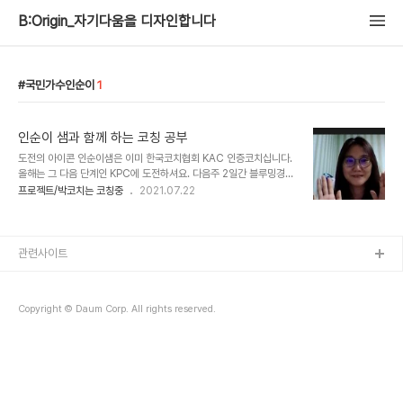
B:Origin_자기다움을 디자인합니다
국민가수인순이
1
인순이 샘과 함께 하는 코칭 공부
도전의 아이콘 인순이샘은 이미 한국코치협회 KAC 인증코치십니다.
올해는 그 다음 단계인 KPC에 도전하셔요. 다음주 2일간 블루밍경영
연구소의 '마음코칭' 심화 20시간 과정에 참여하시는데 2일 연속 시
프로젝트/박코치는 코칭중
2021.07.22
간 확보의 어려움이 있어 1일차 사전 수업을 줌으로 진행했습니다. 마
음 작동모델, TED(생각,감정,갈망)로 마음알아차림, 마음 세줄 일기
로 코칭하기를 함께 해보았어요. 오랫만에 줌으로 만나 코칭 실습 했더
니 무척 씐나는 주말 오후를 보냈네요. 다음주 마음코칭 수업에서 만나
관련사이트
용~~
Copyright © Daum Corp. All rights reserved.