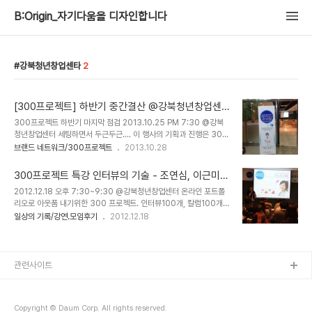
B:Origin_자기다움을 디자인합니다
강북청년창업센타
2
[300프로젝트] 하반기 중간결산 @강북청년창업센
타
300프로젝트 하반기 마지막 점검 2013.10.25 PM 7:30 @강북
청년창업센터 세팅하면서 두근두근.... 이 행사의 기획과 진행은 300
프로젝트 매니저이자 북TV365의 박현진 PD가 맡았다. 책리뷰를 어
브랜드 네트워크/300프로젝트
2013.10.28
느새 200권을 훌쩍 넘겼다. 제주에서 활동하기에 5분간의 간증영상
을 보내달라고 했다. 새벽에 일어나 3-4시간을 책을 읽었다고 한다.
300프로젝트 특강 인터뷰의 기술 - 조연심, 이근미
역사책을 읽고 리뷰를 쓰고 오사카 역사탐방을 갈 기회를 얻었다고 한
저자 특강 by 여행문화기획자 박현진
2012.12.18 오후 7:30~9:30 @강북청년창업센터 온라인 포트폴
다. 기록과 습관의 승리였다. 다 듣고 난 청중들이 박수를 보내왔다. 이
리오로 아웃품 내기위한 300 프로젝트. 인터뷰100개, 칼럼100개,
어진 송수용 저자의 DID특강. 책쟁이 김종오 이야기를 하셨다. 종오
리뷰100개. 참여자들이 가장 어려워하는 인터뷰 특강이 진행됐다. 전
일상의 기록/강연.모임후기
2012.12.18
는 인생의 학습을 모두 끝냈다고. 정체성을 정립하고, 습관을 정복하
문 인터뷰어가 아닌채로 여러가지 시도를 통해 인터뷰어로 성장하는
고, 방향과 틀을 잡으면 기회가 온다. 6개월에서 1년 한가지에 도전에
과정을 들려준 조연심 대표 현대는 다 열심히 산다. 유니크한 삶이 주
뿌리를 뽑고나면 자신감..
목받는 시대다. 여성리더십도 선덕여왕 리더십 이런게 아니었다. 3M
리더십으로 정리했다. 멀티젠더
관련사이트
Multigender(Multiple+Gender) 맥너지
Maknergy(Make+Synergy) 미다스팩트
Midaspect(Mida+Respect) 전문가는 전문가와 일하려 한다. 핵
Copyright © Daum Corp. All rights reserved.
심에 집중하고 자신의 브랜드를 구축하고 일에 관해서는 예측가능한