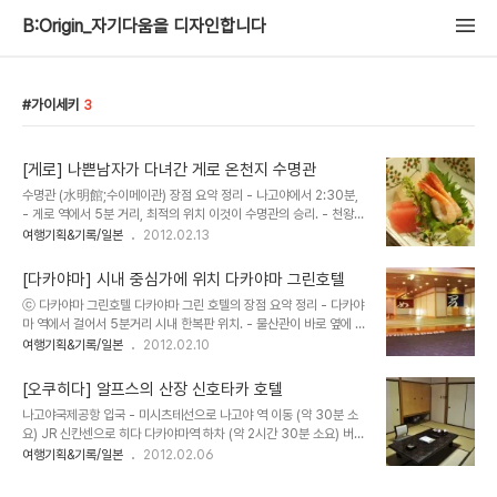
B:Origin_자기다움을 디자인합니다
가이세키
3
[게로] 나쁜남자가 다녀간 게로 온천지 수명관
수명관 (水明館;수이메이관) 장점 요약 정리 - 나고야에서 2:30분,
- 게로 역에서 5분 거리, 최적의 위치 이것이 수명관의 승리. - 천왕부
부가 다녀갔다 해서 더 유명해졌음. - 뭐니뭐니해도 게로 온천. 미인온
여행기획&기록/일본
2012.02.13
천을 불릴만큼 여성에게 좋은 알칼리 온천수. 매끈매끈함. - 1층 노천,
3층, 9층 최고전망대 온천 3개 운영 수명관은 4동이다. 게로 온천에
[다카야마] 시내 중심가에 위치 다카야마 그린호텔
선 규모가 가장 크다. 병풍같은 산림이 감싸고 앞은 물이 흐른다. 온천
ⓒ 다카야마 그린호텔 다카야마 그린 호텔의 장점 요약 정리 - 다카야
중심가의 중심인 수명관(수이메이관) 큰 건물 세 동이 보인다. 시내 중
마 역에서 걸어서 5분거리 시내 한복판 위치. - 물산관이 바로 옆에 있
심가이기도 하며 게로역과 인접해 인기가 좋다. 겨울동안 매주 토요일
어 쇼핑 한큐에 끝냄 - 물산관 옆에 무료 족욕탕 있음. - 이로리에서의
여행기획&기록/일본
2012.02.10
밤 불꽃놀이를 하는데 외출하지 않고 수명관 건물에서 불꽃의 환희를
가이세키는 가장 일본적인 특색. - 한인합작드라마 나쁜남자 로케지 -
감상할 수 있다. 수명관의 이모저모 몇백년의 역사가 천왕내외가 다녀
대욕탕 노천온천 시설 좋음 규모 큰 호텔 선호자에게 최적 다카야마 역
간 이후로 더..
[오쿠히다] 알프스의 산장 신호타카 호텔
에서 걸어서 5분 거리. 교통이 편리한고 번화가에 인접하여 관광하기
나고야국제공항 입국 - 미시츠테선으로 나고야 역 이동 (약 30분 소
에 좋다. 본관 9층, 별관 5층의 대형 호텔로 그만큼 다양한 레스토랑
요) JR 신칸센으로 히다 다카야마역 하차 (약 2시간 30분 소요) 버스
과, 온천 시설을 마련했다. 특히 물산관을 둠으로서 다카야마의 특산
로 신호타카 호텔 하차 (약 1시간 30분 소요) 아침 6시 집에서 나와
여행기획&기록/일본
2012.02.06
기념품을 숙박하면서 구매할수 있다는 장점이 크다. 넉넉한 공간 객실
신호타카 호텔에서 여정을 풀기까지 꼬박 12시간이 걸렸다. 버스 차창
안내 7-8층만 특별 객실이다. 주최측의 배려고 특별실에 묵었다. 이
은 바깥의 찬공기와 내부의 온기가 만나 성애를 가득 끼워댔고, 반은
두 층에 묵는 고객에..