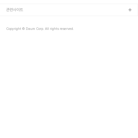
졸고 반은 성에에 가려 눈을 제대로 감상할 기회가 없었다. 저녁 6시
마침내 목적지에 도착했고, 눈 위에 발을 디뎠을때는 해가 저물었다.
관련사이트
저녁무렵의 신호타카 호텔은 고요한 산장 같은 고즈넉함을 간직하고
있었다. 넉넉 공간의 로비와 안락한 소파에앞 화로에는 장작이 타고 있
다. 한국인을 위해 무료서비스로 디자인 유카타를 빌려준다. 맘에드는
Copyright © Daum Corp. All rights reserved.
유카타를 집어들고 방으로..